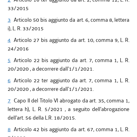
dal 27/04/2017 al 09/08/2017
33/2015
dal 09/01/2017 al 26/04/2017
3
Articolo 50 bis aggiunto da art. 6, comma 8, lettera
dal 15/12/2016 al 08/01/2017
i), L. R. 33/2015
dal 13/08/2016 al 14/12/2016
dal 30/06/2016 al 12/08/2016
4
Articolo 27 bis aggiunto da art. 10, comma 9, L. R.
dal 17/03/2016 al 29/06/2016
24/2016
dal 13/01/2016 al 16/03/2016
5
Articolo 22 bis aggiunto da art. 7, comma 1, L. R.
dal 13/11/2015 al 12/01/2016
20/2020 , a decorrere dall'1/1/2021.
dal 22/10/2015 al 12/11/2015
dal 11/08/2015 al 21/10/2015
6
Articolo 22 ter aggiunto da art. 7, comma 1, L. R.
dal 06/08/2015 al 10/08/2015
20/2020 , a decorrere dall'1/1/2021.
7
Capo II del Titolo VI abrogato da art. 35, comma 1,
lettera h), L. R. 5/2021 , a seguito dell'abrogazione
dell'art. 56 della L.R. 18/2015.
8
Articolo 42 bis aggiunto da art. 67, comma 1, L. R.