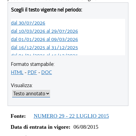
Scegli il testo vigente nel periodo:
dal 30/07/2026
dal 10/03/2026 al 29/07/2026
dal 01/01/2026 al 09/03/2026
dal 16/12/2025 al 31/12/2025
dal 01/01/2025 al 15/12/2025
dal 01/01/2024 al 31/12/2024
Formato stampabile:
dal 23/02/2023 al 31/12/2023
HTML
-
PDF
-
DOC
dal 01/01/2023 al 22/02/2023
Visualizza:
dal 14/06/2022 al 31/12/2022
dal 06/11/2021 al 31/12/2021
dal 12/08/2021 al 05/11/2021
dal 20/05/2021 al 11/08/2021
Fonte:
NUMERO 29 - 22 LUGLIO 2015
dal 27/04/2021 al 19/05/2021
Data di entrata in vigore:
06/08/2015
dal 01/01/2021 al 26/04/2021