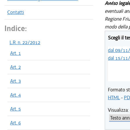
Avviso legal
eventuali an
Contatti
Regione Friul
Indice:
modo della p
Scegli il t
L.R. n. 22/2012
dal 09/11
Art. 1
dal 15/11
Art. 2
Art. 3
Formato st
Art. 4
HTML
-
PD
Art. 5
Visualizza:
Art. 6