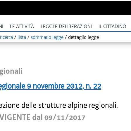
NI
LE ATTIVITÀ
LEGGI E DELIBERAZIONI
IL CITTADINO
ricerca
/
lista
/
sommario legge
/
dettaglio legge
gionali
egionale
9 novembre 2012
, n.
22
azione delle strutture alpine regionali.
VIGENTE dal 09/11/2017