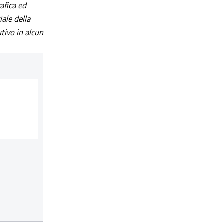
afica ed
iale della
utivo in alcun