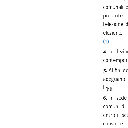
comunali e
presente co
l'elezione 
elezione.
(1)
4.
Le elezio
contemporan
5.
Ai fini d
adeguano i 
legge.
6.
In sede 
comuni di 
entro il s
convocazio