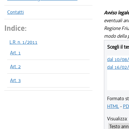
Contatti
Avviso legal
eventuali an
Indice:
Regione Friul
modo della p
L.R. n. 1/2011
Scegli il t
Art. 1
dal 10/08
Art. 2
dal 16/02
Art. 3
Formato st
HTML
-
PD
Visualizza: