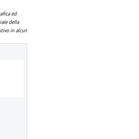
afica ed
iale della
utivo in alcun