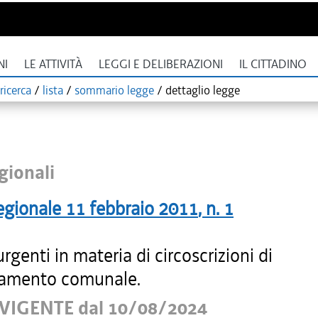
NI
LE ATTIVITÀ
LEGGI E DELIBERAZIONI
IL CITTADINO
ricerca
/
lista
/
sommario legge
/
dettaglio legge
gionali
egionale
11 febbraio 2011
, n.
1
genti in materia di circoscrizioni di
amento comunale.
VIGENTE dal 10/08/2024