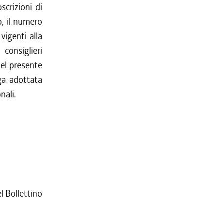
crizioni di
, il numero
vigenti alla
consiglieri
del presente
ga adottata
nali.
l Bollettino