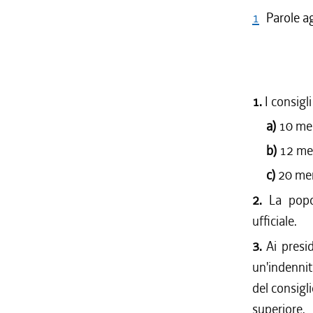
1
Parole a
1.
I consigl
a)
10 mem
b)
12 mem
c)
20 mem
2.
La popo
ufficiale.
3.
Ai presid
un'indennit
del consigl
superiore,