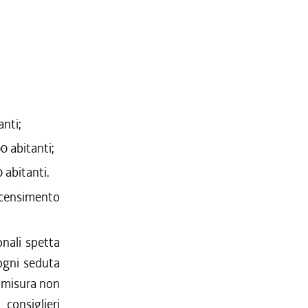
anti;
0 abitanti;
 abitanti.
 censimento
ionali spetta
 ogni seduta
n misura non
consiglieri