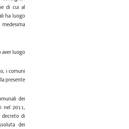
e di cui al
ali ha luogo
lla medesima
o aver luogo
to, i comuni
lla presente
omunali dei
i nel 2011,
 decreto di
ssoluta dei