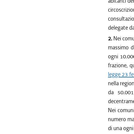
abitanti del
circoscrizi
consultazio
delegate d
2.
Nei comu
massimo de
ogni 10.000
frazione, q
legge 23 fe
nella regio
da 50.001
decentrame
Nei comuni
numero mas
di una ogni