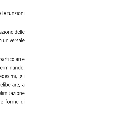
 le funzioni
azione delle
o universale
articolari e
terminando,
edesimi, gli
liberare, a
elimitazione
ove forme di