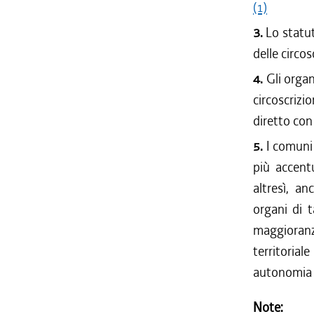
(1)
3.
Lo statut
delle circos
4.
Gli organ
circoscrizi
diretto con
5.
I comuni
più accent
altresì, an
organi di 
maggioranza
territorial
autonomia a
Note: