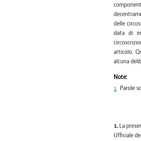
componenti
decentrame
delle circo
data di en
circoscrizi
articolo. 
alcuna deli
Note:
1
Parole s
1.
La presen
Ufficiale de