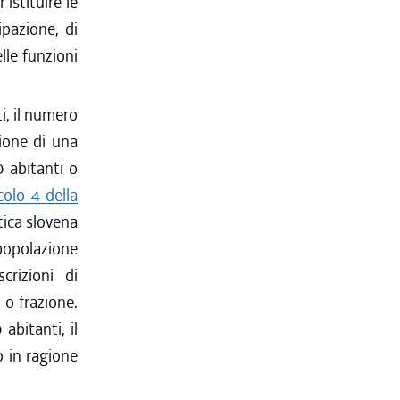
 istituire le
ipazione, di
lle funzioni
i, il numero
ione di una
0 abitanti o
colo 4 della
tica slovena
 popolazione
rizioni di
o frazione.
bitanti, il
 in ragione