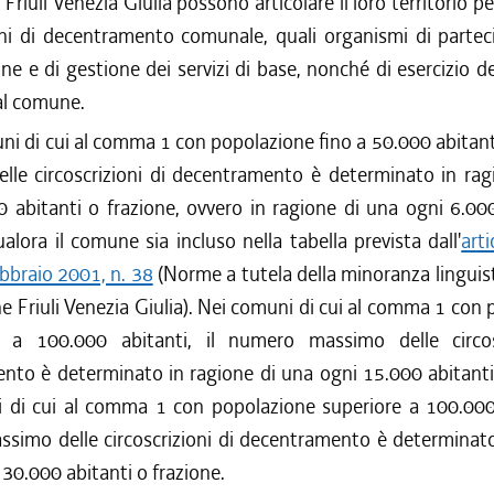
 Friuli Venezia Giulia possono articolare il loro territorio per
oni di decentramento comunale, quali organismi di partec
ne e di gestione dei servizi di base, nonché di esercizio de
al comune.
ni di cui al comma 1 con popolazione fino a 50.000 abitant
lle circoscrizioni di decentramento è determinato in rag
 abitanti o frazione, ovvero in ragione di una ogni 6.00
ualora il comune sia incluso nella tabella prevista dall'
arti
bbraio 2001, n. 38
(Norme a tutela della minoranza linguis
ne Friuli Venezia Giulia). Nei comuni di cui al comma 1 con
 a 100.000 abitanti, il numero massimo delle circosc
nto è determinato in ragione di una ogni 15.000 abitanti 
 di cui al comma 1 con popolazione superiore a 100.000 a
simo delle circoscrizioni di decentramento è determinato
 30.000 abitanti o frazione.