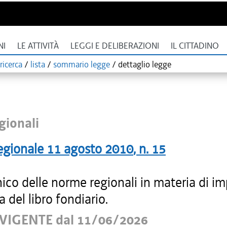
NI
LE ATTIVITÀ
LEGGI E DELIBERAZIONI
IL CITTADINO
ricerca
/
lista
/
sommario legge
/
dettaglio legge
gionali
egionale
11 agosto 2010
, n.
15
ico delle norme regionali in materia di i
a del libro fondiario.
VIGENTE dal 11/06/2026