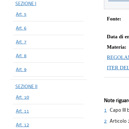
SEZIONE I
Art. 5
Fonte:
Art. 6
Data di en
Art. 7
Materia:
Art. 8
REGOLAM
ITER DE
Art. 9
SEZIONE II
Art. 10
Note riguar
1
Capo III 
Art. 11
2
Articolo
Art. 12