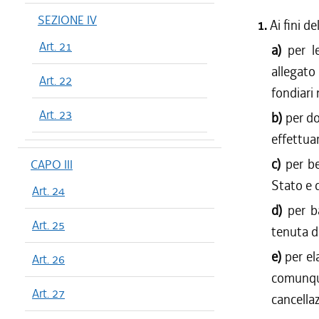
SEZIONE IV
1.
Ai fini d
Art. 21
a)
per l
allegato
Art. 22
fondiari 
Art. 23
b)
per do
effettuar
c)
per b
CAPO III
Stato e d
Art. 24
d)
per b
Art. 25
tenuta de
e)
per el
Art. 26
comunque
Art. 27
cancellaz