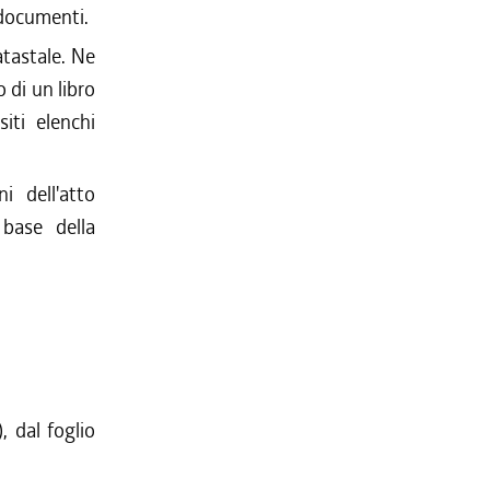
 documenti.
atastale. Ne
 di un libro
iti elenchi
i dell'atto
 base della
, dal foglio