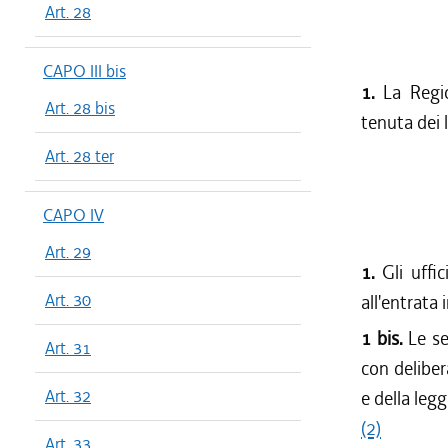
Art. 28
CAPO III bis
1.
La Regi
Art. 28 bis
tenuta dei l
Art. 28 ter
CAPO IV
Art. 29
1.
Gli uffi
Art. 30
all'entrata 
1 bis.
Le se
Art. 31
con deliber
Art. 32
e della legg
(2)
Art. 33