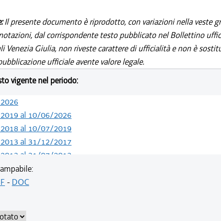
e:
Il presente documento è riprodotto, con variazioni nella veste gr
notazioni, dal corrispondente testo pubblicato nel Bollettino uffic
i Venezia Giulia, non riveste carattere di ufficialità e non è sostit
ubblicazione ufficiale avente valore legale.
esto vigente nel periodo:
/2026
/2019 al 10/06/2026
/2018 al 10/07/2019
/2013 al 31/12/2017
/2013 al 31/07/2013
/2012 al 10/04/2013
ampabile:
/2011 al 31/12/2011
F
-
DOC
/2010 al 24/08/2011