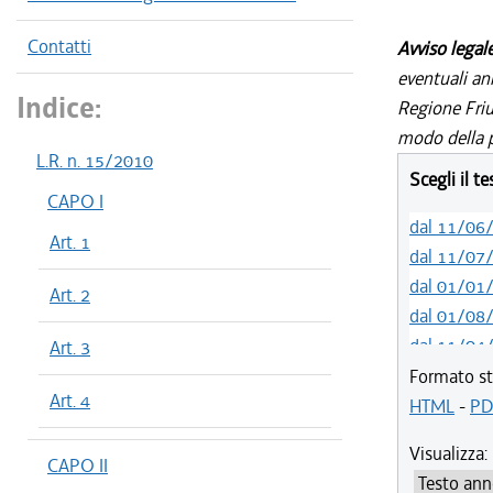
Contatti
Avviso legal
eventuali an
Indice:
Regione Friul
modo della p
L.R. n. 15/2010
Scegli il t
CAPO I
dal 11/06
Art. 1
dal 11/07
dal 01/01
Art. 2
dal 01/08
dal 11/04
Art. 3
dal 01/01
Formato st
Art. 4
dal 25/08
HTML
-
PD
dal 28/08
Visualizza:
CAPO II