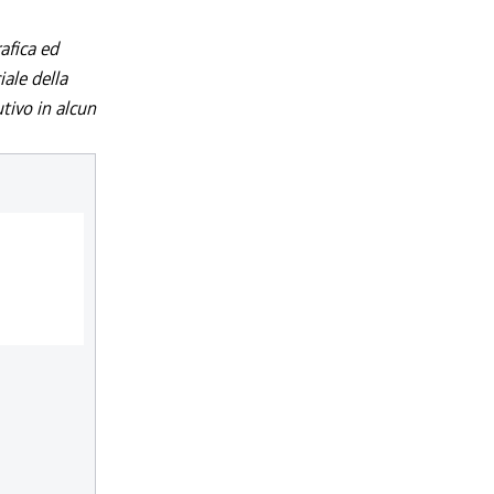
afica ed
iale della
utivo in alcun