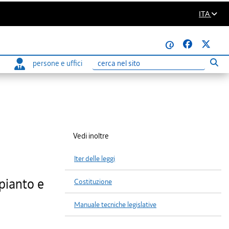
ITA
@
persone e uffici
Eseg
Ricerca
Vedi inoltre
Iter delle leggi
mpianto e
Costituzione
Manuale tecniche legislative