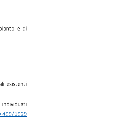
pianto e di
li esistenti
 individuati
to 499/1929