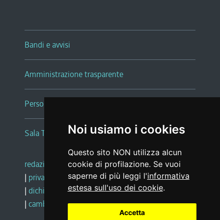
Bandi e avvisi
Amministrazione trasparente
Persone e Uffici
Noi usiamo i cookies
Sala Tiziano Tessitori
Questo sito NON utilizza alcun
redazione web
|
note legali
|
glossario
cookie di profilazione. Se vuoi
saperne di più leggi l'
informativa
|
privacy
|
social media policy
estesa sull'uso dei cookie
.
|
dichiarazione di accessibilità
|
feedback
|
cambio preferenze cookie
Accetta