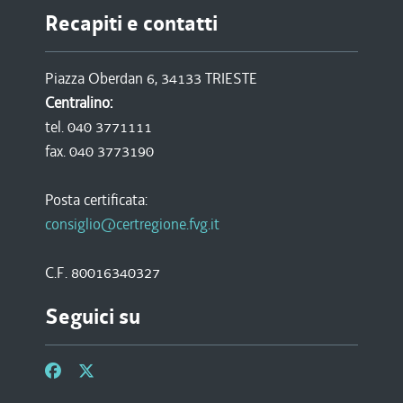
Recapiti e contatti
Piazza Oberdan 6, 34133 TRIESTE
Centralino:
tel. 040 3771111
fax. 040 3773190
Posta certificata:
consiglio@certregione.fvg.it
C.F. 80016340327
Seguici su