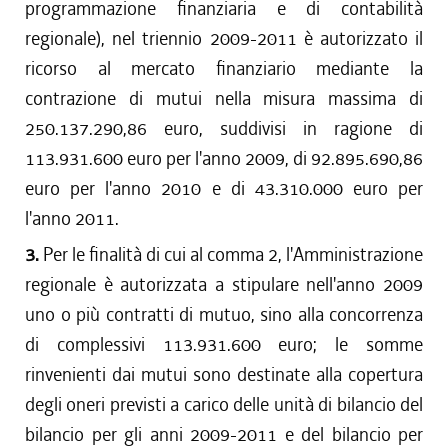
dal 22/07/2010 al 12/08/2010
programmazione finanziaria e di contabilità
dal 01/01/2010 al 21/07/2010
regionale), nel triennio 2009-2011 è autorizzato il
dal 30/07/2009 al 31/12/2009
ricorso al mercato finanziario mediante la
dal 11/06/2009 al 29/07/2009
contrazione di mutui nella misura massima di
dal 19/03/2009 al 10/06/2009
250.137.290,86 euro, suddivisi in ragione di
dal 09/01/2009 al 18/03/2009
113.931.600 euro per l'anno 2009, di 92.895.690,86
euro per l'anno 2010 e di 43.310.000 euro per
l'anno 2011.
3.
Per le finalità di cui al comma 2, l'Amministrazione
regionale è autorizzata a stipulare nell'anno 2009
uno o più contratti di mutuo, sino alla concorrenza
di complessivi 113.931.600 euro; le somme
rinvenienti dai mutui sono destinate alla copertura
degli oneri previsti a carico delle unità di bilancio del
bilancio per gli anni 2009-2011 e del bilancio per