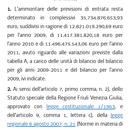
dal 01/08/2013 al 11/12/2013
1.
L'ammontare delle previsioni di entrata resta
dal 11/04/2013 al 31/07/2013
determinato in complessivi 35.734.876.653,93
dal 24/01/2013 al 10/04/2013
euro, suddivisi in ragione di 12.821.019.290,69 euro
dal 01/01/2013 al 23/01/2013
per l'anno 2009, di 11.417.381.820,18 euro per
dal 29/12/2012 al 31/12/2012
l'anno 2010 e di 11.496.475.543,06 euro per l'anno
dal 29/11/2012 al 28/12/2012
2011, avuto riguardo alle variazioni previste dalla
dal 18/10/2012 al 28/11/2012
tabella A, a carico delle unità di bilancio del bilancio
dal 28/07/2012 al 17/10/2012
dal 24/05/2012 al 27/07/2012
per gli anni 2009-2011 e del bilancio per l'anno
dal 29/03/2012 al 23/05/2012
2009, ivi indicate.
dal 15/03/2012 al 28/03/2012
2.
Ai sensi dell'articolo 7, primo comma, n. 2), dello
dal 01/01/2012 al 14/03/2012
Statuto speciale della Regione Friuli Venezia Giulia,
dal 25/08/2011 al 31/12/2011
approvato con
legge costituzionale 1/1963
, e
dal 01/01/2011 al 24/08/2011
dell'articolo 9, comma 1, lettera c), della
legge
dal 28/10/2010 al 31/12/2010
regionale 8 agosto 2007, n. 21
(Norme in materia di
dal 13/08/2010 al 27/10/2010