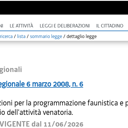
NI
LE ATTIVITÀ
LEGGI E DELIBERAZIONI
IL CITTADINO
ricerca
/
lista
/
sommario legge
/
dettaglio legge
gionali
egionale
6 marzo 2008
, n.
6
zioni per la programmazione faunistica e 
io dell'attività venatoria.
VIGENTE dal 11/06/2026