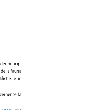
ei principi
della fauna
fiche, e in
ncernente la