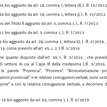
/2017 al 31/12/2017
26 bis aggiunto da art. 18, comma 1, lettera d), L. R. 15/2012
/2017 al 26/07/2017
44 bis aggiunto da art. 18, comma 1, lettera j), L. R. 15/2012
/2017 al 31/03/2017
/2016 al 31/12/2016
bis del Titolo II aggiunto da art. 3, comma 1, L. R. 7/2013
/2016 al 12/08/2016
11 bis aggiunto da art. 3, comma 1, L. R. 7/2013
/2016 al 31/05/2016
/2016 al 31/03/2016
3 bis aggiunto da art. 28, comma 1, lettera b), L. R. 3/2016 ,
/2015 al 16/03/2016
6, come previsto all'art. 45, c. 2, L.R. 3/2016.
/2015 al 31/03/2015
he quanto disposto dall'art. 30, L. R. 3/2016 , che preve
/2014 al 28/01/2015
i settore di cui al Capo III della medesima L.R. 3/2016, 
/2014 al 17/12/2014
 le parole "Provincia", "Province", "Amministrazione pro
/2013 al 31/03/2014
ioni provinciali" e le relative coniugazioni verbali, sono sost
/2013 al 07/08/2013
ione" e con la relativa coniugazione verbale, a decorrere d
/2012 al 31/03/2013
/2012 al 16/08/2012
/2012 al 31/03/2012
o 16 bis aggiunto da art. 65, comma 1, L. R. 6/2019
/2011 al 31/12/2011