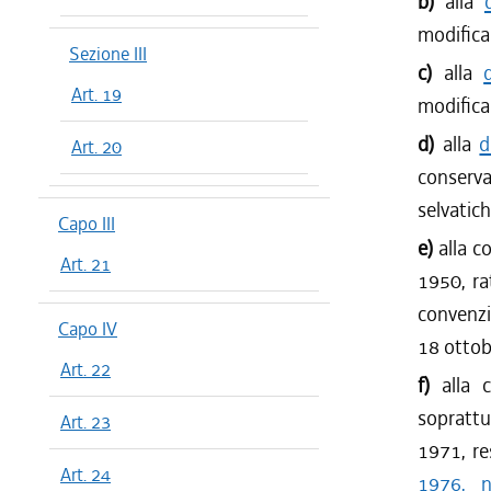
b)
alla
modifica
Sezione III
c)
alla
Art. 19
modifica
d)
alla
d
Art. 20
conserva
selvatich
Capo III
e)
alla c
Art. 21
1950, ra
convenzi
Capo IV
18 ottob
Art. 22
f)
alla 
soprattu
Art. 23
1971, re
Art. 24
1976, 