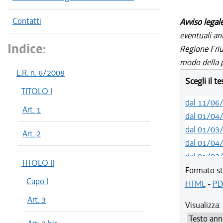
Contatti
Avviso legal
eventuali an
Indice:
Regione Friul
modo della p
L.R. n. 6/2008
Scegli il t
TITOLO I
dal 11/06
Art. 1
dal 01/04
dal 01/03
Art. 2
dal 01/04
dal 01/03
TITOLO II
dal 01/01
Formato st
Capo I
dal 03/09
HTML
-
PD
dal 01/04
Art. 3
Visualizza:
dal 07/03