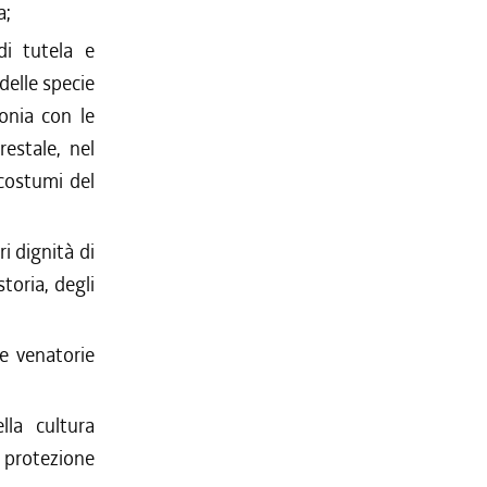
a;
di tutela e
delle specie
onia con le
estale, nel
i costumi del
ri dignità di
storia, degli
 e venatorie
la cultura
 protezione