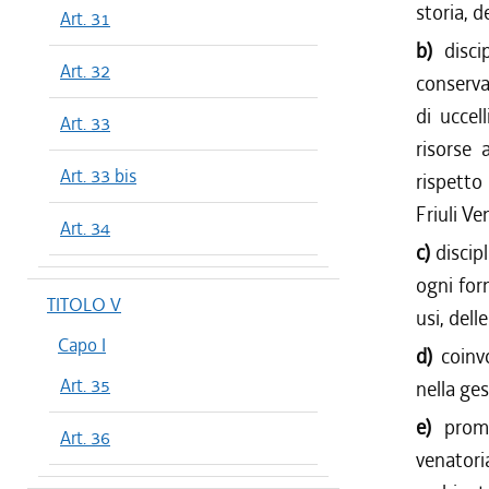
storia, d
Art. 31
b)
disci
Art. 32
conservaz
di uccel
Art. 33
risorse 
Art. 33 bis
rispetto 
Friuli Ve
Art. 34
c)
discip
ogni form
TITOLO V
usi, dell
Capo I
d)
coinv
Art. 35
nella ges
e)
prom
Art. 36
venatori