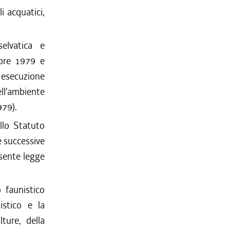
i acquatici,
selvatica e
mbre 1979 e
 esecuzione
ell'ambiente
979).
ello Statuto
e successive
esente legge
 faunistico
istico e la
lture, della