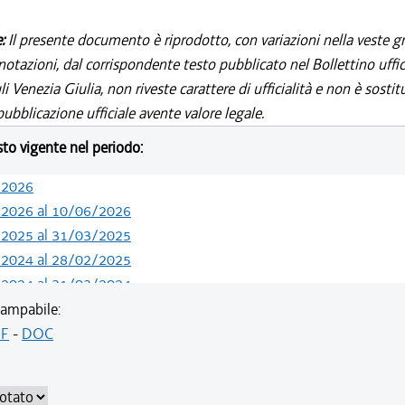
e:
Il presente documento è riprodotto, con variazioni nella veste gr
notazioni, dal corrispondente testo pubblicato nel Bollettino uffic
i Venezia Giulia, non riveste carattere di ufficialità e non è sostit
ubblicazione ufficiale avente valore legale.
esto vigente nel periodo:
/2026
/2026 al 10/06/2026
/2025 al 31/03/2025
/2024 al 28/02/2025
/2024 al 31/03/2024
/2024 al 29/02/2024
ampabile:
/2023 al 31/12/2023
F
-
DOC
/2023 al 02/09/2023
/2023 al 31/03/2023