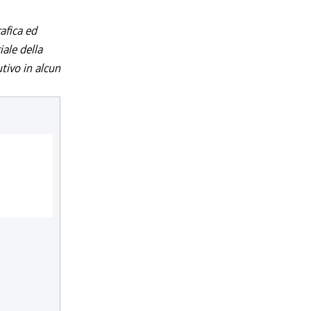
afica ed
iale della
utivo in alcun