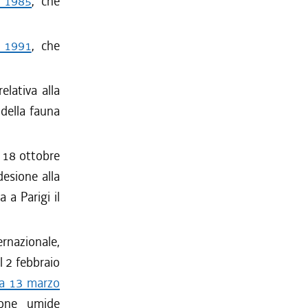
o 1985
, che
o 1991
, che
relativa alla
 della fauna
l 18 ottobre
esione alla
 a Parigi il
rnazionale,
l 2 febbraio
ca 13 marzo
zone umide