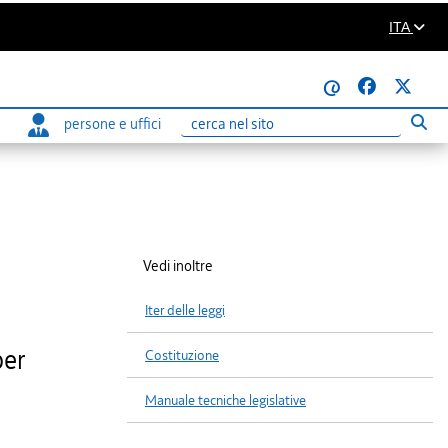
ITA
@
persone e uffici
Eseg
Ricerca
Vedi inoltre
Iter delle leggi
per
Costituzione
Manuale tecniche legislative