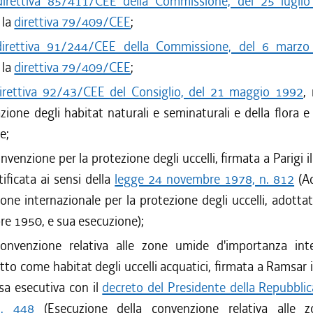
direttiva 85/411/CEE della Commissione, del 25 lugli
 la
direttiva 79/409/CEE
;
direttiva 91/244/CEE della Commissione, del 6 marz
 la
direttiva 79/409/CEE
;
irettiva 92/43/CEE del Consiglio, del 21 maggio 1992
, 
zione degli habitat naturali e seminaturali e della flora e
e;
onvenzione per la protezione degli uccelli, firmata a Parigi i
tificata ai sensi della
legge 24 novembre 1978, n. 812
(Ad
one internazionale per la protezione degli uccelli, adottata
re 1950, e sua esecuzione);
convenzione relativa alle zone umide d'importanza inte
tto come habitat degli uccelli acquatici, firmata a Ramsar i
sa esecutiva con il
decreto del Presidente della Repubbli
n. 448
(Esecuzione della convenzione relativa alle 