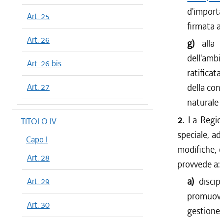
d'import
Art. 25
firmata 
Art. 26
g)
alla
dell'am
Art. 26 bis
ratificat
Art. 27
della con
naturale
2.
La Regio
TITOLO IV
speciale, a
Capo I
modifiche, 
Art. 28
provvede a:
a)
disci
Art. 29
promuov
Art. 30
gestione