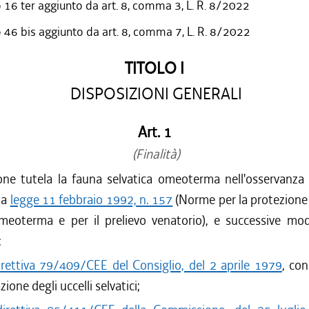
o 16 ter aggiunto da art. 8, comma 3, L. R. 8/2022
/2011 al 24/08/2011
o 46 bis aggiunto da art. 8, comma 7, L. R. 8/2022
/2011 al 31/03/2011
/2010 al 31/12/2010
TITOLO I
/2010 al 27/10/2010
/2010 al 21/07/2010
DISPOSIZIONI GENERALI
/2010 al 07/07/2010
/2010 al 31/03/2010
Art. 1
/2009 al 31/12/2009
(Finalità)
/2009 al 05/08/2009
ne tutela la fauna selvatica omeoterma nell'osservanza d
/2009 al 29/07/2009
lla
legge 11 febbraio 1992, n. 157
(Norme per la protezione 
/2009 al 03/06/2009
omeoterma e per il prelievo venatorio), e successive modi
/2008 al 31/03/2009
:
irettiva 79/409/CEE del Consiglio, del 2 aprile 1979
, co
ione degli uccelli selvatici;