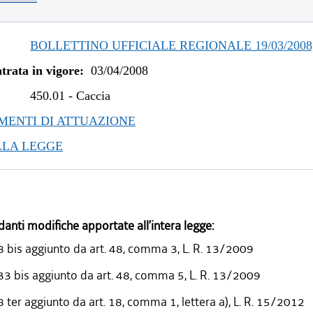
/2023 al 06/03/2023
/2022 al 28/02/2023
/2022 al 13/06/2022
BOLLETTINO UFFICIALE REGIONALE 19/03/2008,
/2022 al 31/03/2022
trata in vigore:
03/04/2008
/2021 al 31/12/2021
/2020 al 31/03/2021
450.01
-
Caccia
/2020 al 01/07/2020
ENTI DI ATTUAZIONE
/2020 al 31/03/2020
LLA LEGGE
/2019 al 31/12/2019
/2019 al 09/08/2019
/2019 al 30/04/2019
/2019 al 31/03/2019
danti modifiche apportate all’intera legge:
/2018 al 31/12/2018
/2018 al 07/11/2018
8 bis aggiunto da art. 48, comma 3, L. R. 13/2009
/2018 al 15/08/2018
 33 bis aggiunto da art. 48, comma 5, L. R. 13/2009
/2018 al 31/03/2018
8 ter aggiunto da art. 18, comma 1, lettera a), L. R. 15/2012
/2018 al 28/03/2018