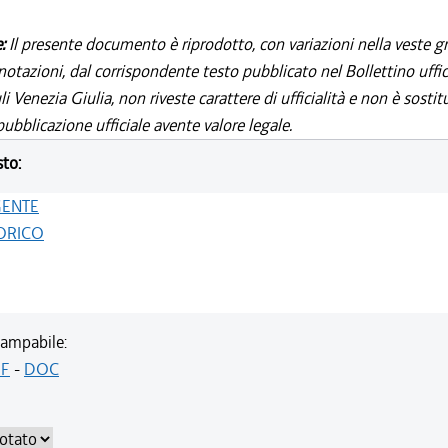
e:
Il presente documento è riprodotto, con variazioni nella veste gr
notazioni, dal corrispondente testo pubblicato nel Bollettino uffic
i Venezia Giulia, non riveste carattere di ufficialità e non è sostit
ubblicazione ufficiale avente valore legale.
sto:
GENTE
ORICO
ampabile:
F
-
DOC