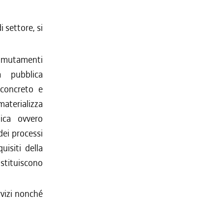
i settore, si
di mutamenti
a pubblica
 concreto e
materializza
ica ovvero
 dei processi
uisiti della
stituiscono
rvizi nonché