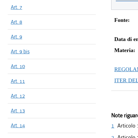
Art. 7
Fonte:
Art. 8
Art. 9
Data di en
Materia:
Art. 9 bis
Art. 10
REGOLAM
ITER DE
Art. 11
Art. 12
Art. 13
Note riguar
Art. 14
1
Articolo
2
Articolo