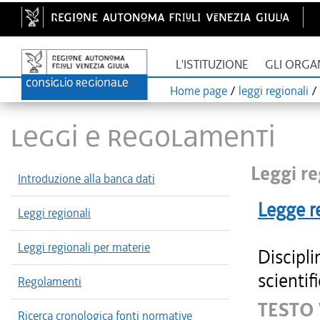
L'ISTITUZIONE
GLI ORGA
Home page
/
leggi regionali
/
LEGGI E REGOLAMENTI
Leggi re
Introduzione alla banca dati
Legge r
Leggi regionali
Leggi regionali per materie
Discipli
scientif
Regolamenti
TESTO
Ricerca cronologica fonti normative