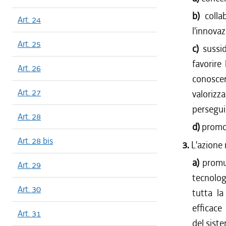
b)
colla
Art. 24
l'innovaz
Art. 25
c)
sussi
favorire
Art. 26
conosce
Art. 27
valorizz
persegui
Art. 28
d)
promoz
Art. 28 bis
3.
L'azione 
a)
promuo
Art. 29
tecnologi
Art. 30
tutta la
efficace 
Art. 31
del sist