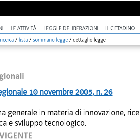
NI
LE ATTIVITÀ
LEGGI E DELIBERAZIONI
IL CITTADINO
ricerca
/
lista
/
sommario legge
/
dettaglio legge
gionali
egionale
10 novembre 2005
, n.
26
na generale in materia di innovazione, rice
ica e sviluppo tecnologico.
 VIGENTE