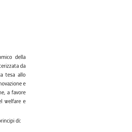
omico della
terizzata da
a tesa allo
innovazione e
e, a favore
el welfare e
rincipi di: