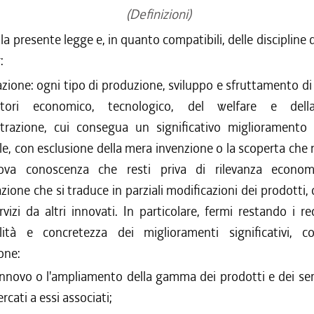
(Definizioni)
ella presente legge e, in quanto compatibili, delle discipline d
:
zione: ogni tipo di produzione, sviluppo e sfruttamento 
tori economico, tecnologico, del welfare e dell
trazione, cui consegua un significativo miglioramento
le, con esclusione della mera invenzione o la scoperta che 
va conoscenza che resti priva di rilevanza econom
azione che si traduce in parziali modificazioni dei prodotti,
rvizi da altri innovati. In particolare, fermi restando i req
lità e concretezza dei miglioramenti significativi, co
one:
rinnovo o l'ampliamento della gamma dei prodotti e dei se
rcati a essi associati;