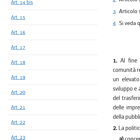
Art. 14 bis
3
Articolo 
Art. 15
4
Si veda q
Art. 16
Art. 17
1.
Al fine 
Art. 18
comunità re
Art. 19
un elevato
sviluppo e a
Art. 20
del trasfe
delle impre
Art. 21
della pubbl
Art. 22
2.
La politi
Art. 23
a)
concer