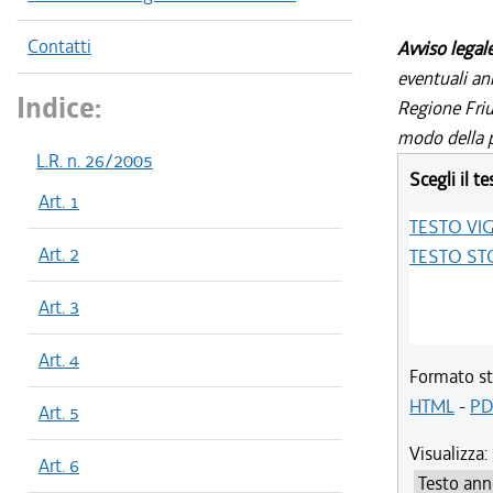
Contatti
Avviso legal
eventuali an
Indice:
Regione Friul
modo della p
L.R. n. 26/2005
Scegli il te
Art. 1
TESTO VI
Art. 2
TESTO ST
Art. 3
Art. 4
Formato st
HTML
-
PD
Art. 5
Visualizza:
Art. 6