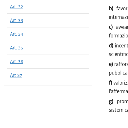
Art. 32
b)
favo
internaz
Art. 33
c)
avvi
Art. 34
formazio
d)
incent
Art. 35
scientifi
Art. 36
e)
raffor
pubblica 
Art 37
f)
valori
l'afferm
g)
prom
sistemic