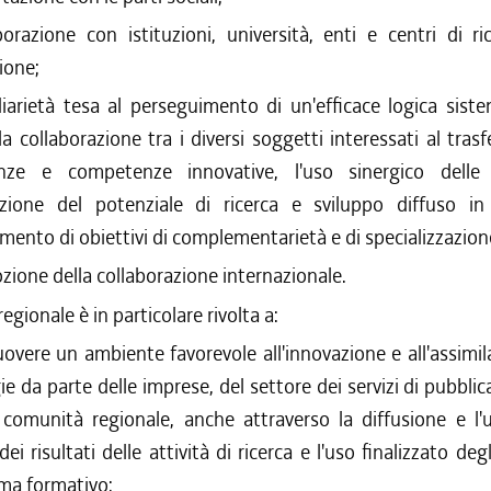
borazione con istituzioni, università, enti e centri di r
ione;
diarietà tesa al perseguimento di un'efficace logica sist
 la collaborazione tra i diversi soggetti interessati al tras
nze e competenze innovative, l'uso sinergico delle r
azione del potenziale di ricerca e sviluppo diffuso in 
mento di obiettivi di complementarietà e di specializzazion
ione della collaborazione internazionale.
regionale è in particolare rivolta a:
vere un ambiente favorevole all'innovazione e all'assimil
e da parte delle imprese, del settore dei servizi di pubblica
 comunità regionale, anche attraverso la diffusione e l'u
dei risultati delle attività di ricerca e l'uso finalizzato de
ema formativo;