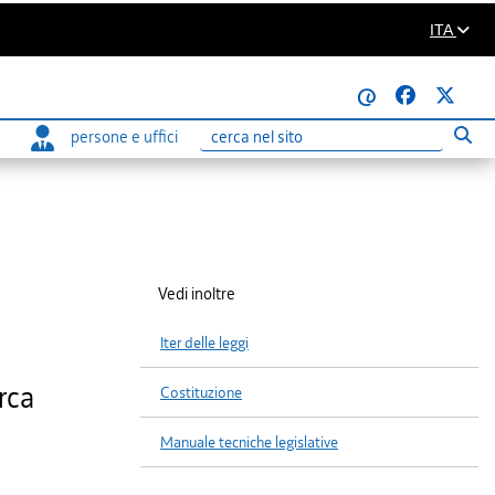
ITA
@
persone e uffici
Eseg
Ricerca
Vedi inoltre
Iter delle leggi
rca
Costituzione
Manuale tecniche legislative