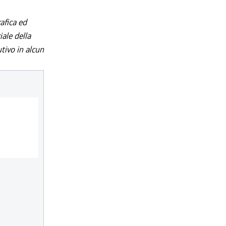
afica ed
iale della
utivo in alcun