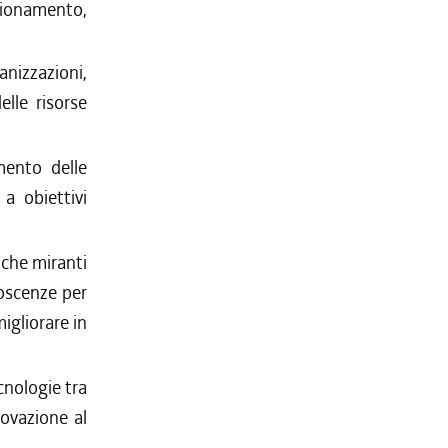
gionamento,
nizzazioni,
elle risorse
amento delle
a obiettivi
tiche miranti
noscenze per
igliorare in
;
cnologie tra
novazione al