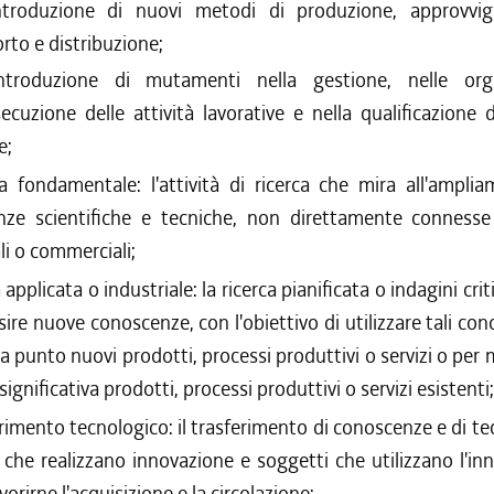
introduzione di nuovi metodi di produzione, approvvi
rto e distribuzione;
'introduzione di mutamenti nella gestione, nelle orga
secuzione delle attività lavorative e nella qualificazione d
e;
ca fondamentale: l'attività di ricerca che mira all'ampli
ze scientifiche e tecniche, non direttamente connesse 
li o commerciali;
a applicata o industriale: la ricerca pianificata o indagini cri
sire nuove conoscenze, con l'obiettivo di utilizzare tali co
a punto nuovi prodotti, processi produttivi o servizi o per m
ignificativa prodotti, processi produttivi o servizi esistenti
rimento tecnologico: il trasferimento di conoscenze e di te
 che realizzano innovazione e soggetti che utilizzano l'in
avorirne l'acquisizione e la circolazione;