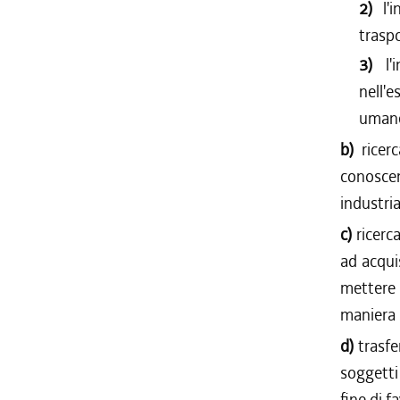
2)
l'
traspo
3)
l
nell'e
uman
b)
ricer
conoscen
industria
c)
ricerc
ad acqui
mettere 
maniera s
d)
trasfe
soggetti
fine di f