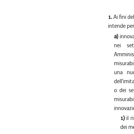
1.
Ai fini d
intende per
a)
innova
nei set
Amminis
misurabi
una nuo
dell'imit
o dei se
misurabi
innovazi
1)
il 
dei me