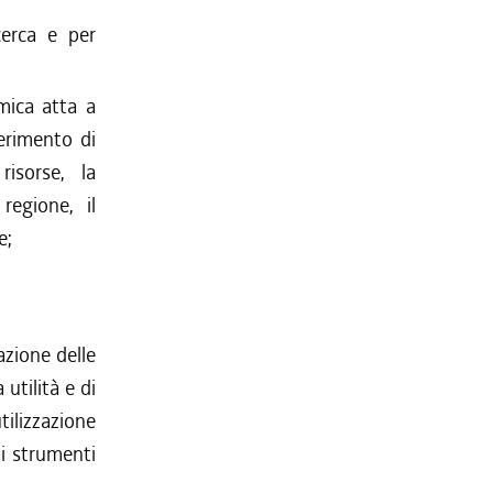
icerca e per
emica atta a
ferimento di
isorse, la
regione, il
e;
azione delle
 utilità e di
tilizzazione
gli strumenti