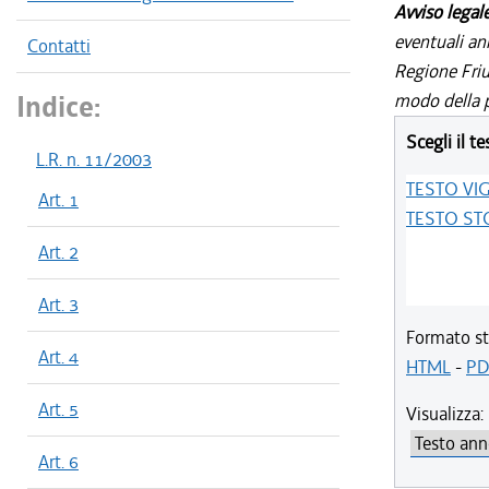
Avviso legal
eventuali an
Contatti
Regione Friul
Indice:
modo della p
Scegli il te
L.R. n. 11/2003
TESTO VI
Art. 1
TESTO ST
Art. 2
Art. 3
Formato st
Art. 4
HTML
-
PD
Art. 5
Visualizza:
Art. 6