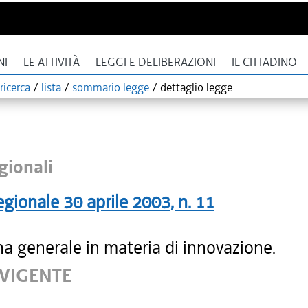
NI
LE ATTIVITÀ
LEGGI E DELIBERAZIONI
IL CITTADINO
ricerca
/
lista
/
sommario legge
/
dettaglio legge
gionali
egionale
30 aprile 2003
, n.
11
na generale in materia di innovazione.
 VIGENTE