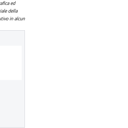
afica ed
iale della
utivo in alcun