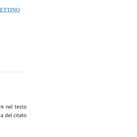
TTINO
99 nel testo
a del citato