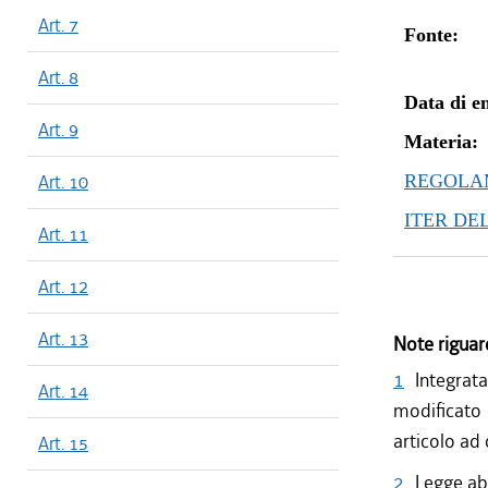
Art. 7
Fonte:
Art. 8
Data di en
Art. 9
Materia:
Art. 10
REGOLAM
ITER DE
Art. 11
Art. 12
Art. 13
Note riguar
1
Integrat
Art. 14
modificato 
articolo ad
Art. 15
2
Legge ab