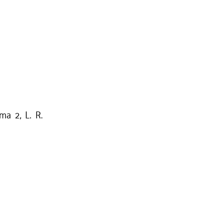
mma 2, L. R.