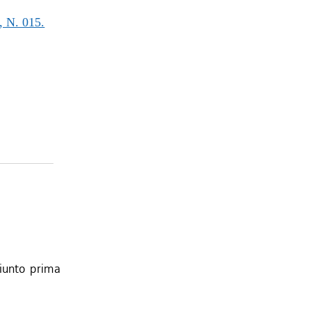
N. 015.
iunto prima