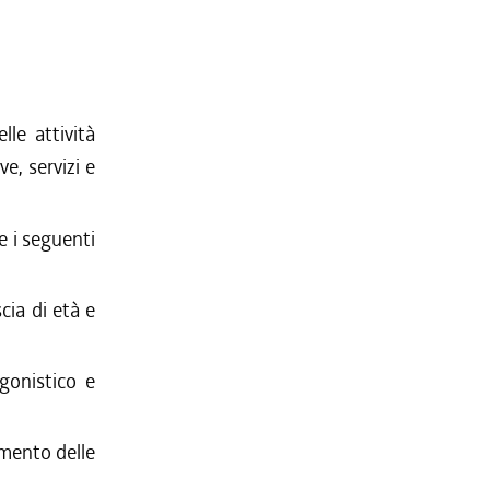
lle attività
e, servizi e
e i seguenti
scia di età e
agonistico e
amento delle