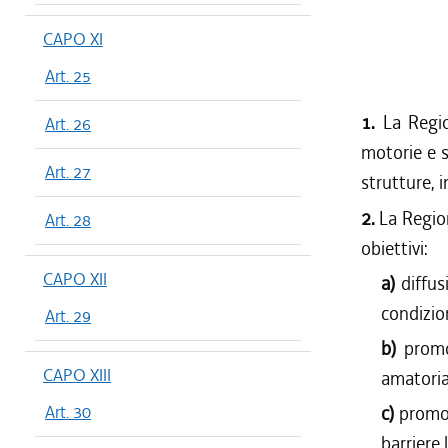
CAPO XI
Art. 25
1.
La Regio
Art. 26
motorie e s
Art. 27
strutture, i
2.
La Regio
Art. 28
obiettivi:
CAPO XII
a)
diffus
condizion
Art. 29
b)
promo
CAPO XIII
amatoria
Art. 30
c)
promoz
barriere 