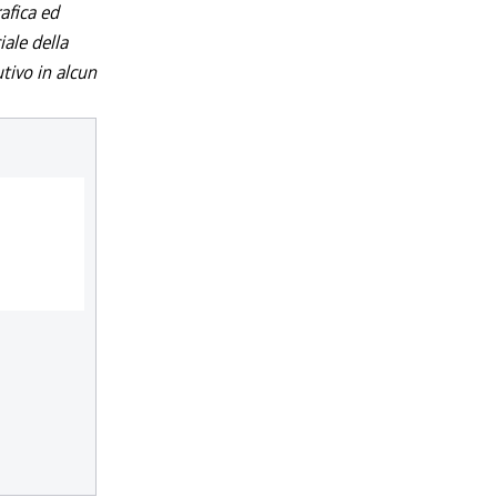
afica ed
iale della
utivo in alcun