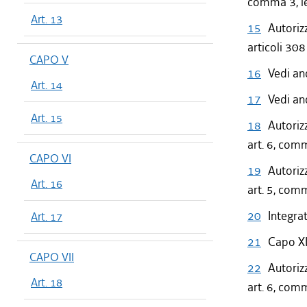
comma 3, let
Art. 13
15
Autoriz
articoli 30
CAPO V
16
Vedi an
Art. 14
17
Vedi an
Art. 15
18
Autoriz
art. 6, comma
CAPO VI
19
Autoriz
Art. 16
art. 5, com
20
Integra
Art. 17
21
Capo XI
CAPO VII
22
Autoriz
Art. 18
art. 6, com