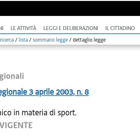
NI
LE ATTIVITÀ
LEGGI E DELIBERAZIONI
IL CITTADINO
ricerca
/
lista
/
sommario legge
/
dettaglio legge
gionali
egionale
3 aprile 2003
, n.
8
ico in materia di sport.
 VIGENTE