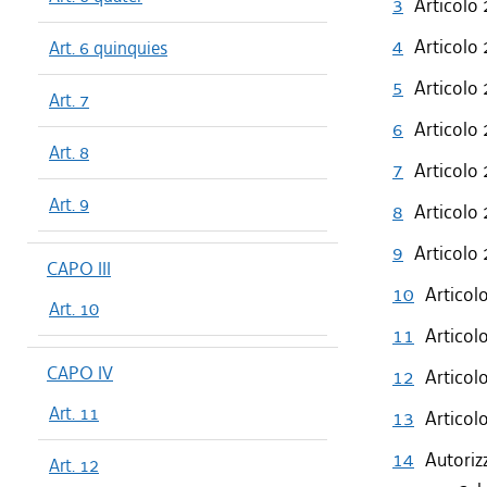
3
Articolo 
4
Articolo 
Art. 6 quinquies
5
Articolo
Art. 7
6
Articolo
Art. 8
7
Articolo 
Art. 9
8
Articolo
9
Articolo 
CAPO III
10
Articol
Art. 10
11
Articol
CAPO IV
12
Articol
Art. 11
13
Articol
14
Autoriz
Art. 12