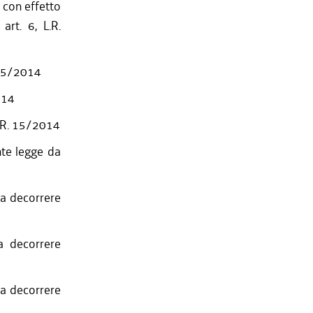
, con effetto
rt. 6, L.R.
. 15/2014
014
L. R. 15/2014
nte legge da
 a decorrere
a decorrere
 a decorrere