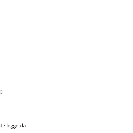
10
nte legge da