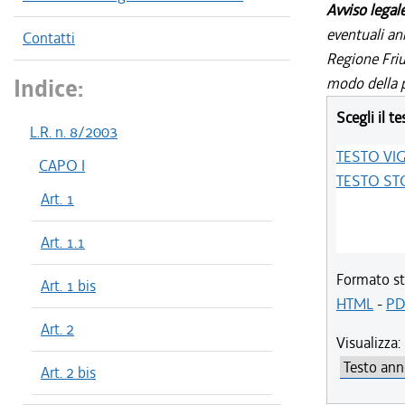
Avviso legal
eventuali an
Contatti
Regione Friul
Indice:
modo della p
Scegli il te
L.R. n. 8/2003
TESTO VI
CAPO I
TESTO ST
Art. 1
Art. 1.1
Formato st
Art. 1 bis
HTML
-
PD
Art. 2
Visualizza:
Art. 2 bis