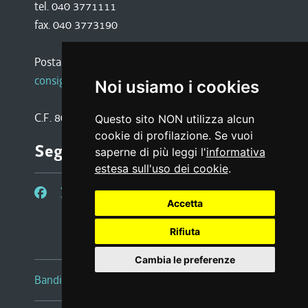
tel. 040 3771111
fax. 040 3773190
Posta certificata:
consiglio@certregione.fvg.it
Noi usiamo i cookies
C.F. 80016340327
Questo sito NON utilizza alcun
cookie di profilazione. Se vuoi
Seguici su
saperne di più leggi l'
informativa
estesa sull'uso dei cookie
.
Accetta
Rifiuta
Cambia le preferenze
Bandi e avvisi