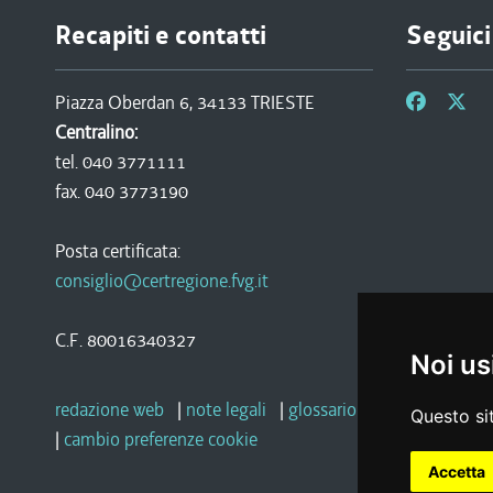
Recapiti e contatti
Seguici
Piazza Oberdan 6, 34133 TRIESTE
Centralino:
tel. 040 3771111
fax. 040 3773190
Posta certificata:
consiglio@certregione.fvg.it
C.F. 80016340327
Noi us
redazione web
|
note legali
|
glossario
|
privacy
|
socia
Questo sit
|
cambio preferenze cookie
Accetta