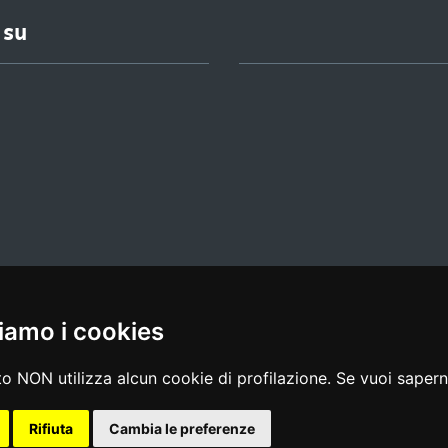
 su
iamo i cookies
l media policy
|
dichiarazione di accessibilità
|
feedback
o NON utilizza alcun cookie di profilazione. Se vuoi saperne
Rifiuta
Cambia le preferenze