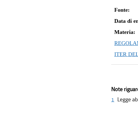
Fonte:
Data di en
Materia:
REGOLAM
ITER DE
Note riguar
1
Legge abr