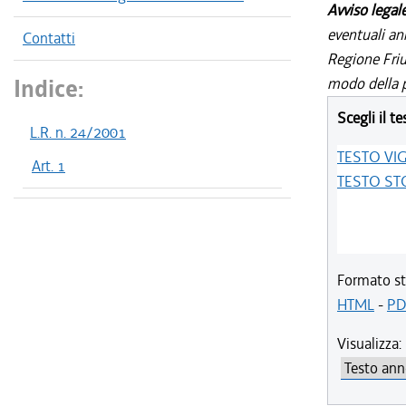
Avviso legal
eventuali an
Contatti
Regione Friul
Indice:
modo della p
Scegli il te
L.R. n. 24/2001
TESTO VI
Art. 1
TESTO ST
Formato st
HTML
-
PD
Visualizza: