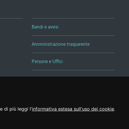
Bandi e avvisi
Amministrazione trasparente
Persone e Uffici
Sala Tiziano Tessitori
Realizzato da
 di più leggi l'
informativa estesa sull'uso dei cookie
.