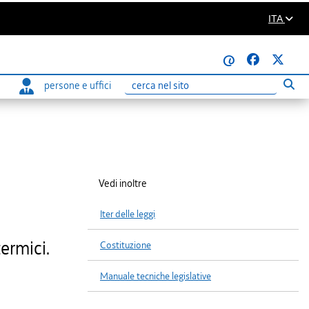
ITA
@
persone e uffici
Eseg
Ricerca
Vedi inoltre
Iter delle leggi
termici.
Costituzione
Manuale tecniche legislative