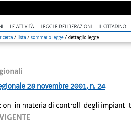
NI
LE ATTIVITÀ
LEGGI E DELIBERAZIONI
IL CITTADINO
ricerca
/
lista
/
sommario legge
/
dettaglio legge
gionali
egionale
28 novembre 2001
, n.
24
ioni in materia di controlli degli impianti 
 VIGENTE