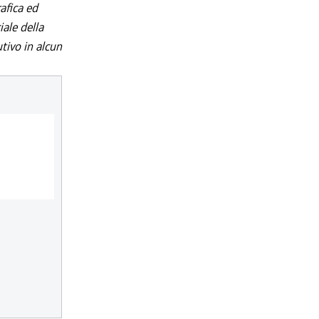
afica ed
iale della
utivo in alcun