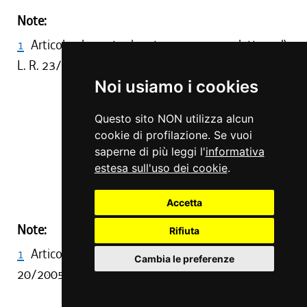
Note:
1
Articolo abrogato da art. 44, comma 1, lettera d),
L. R. 23/2012
Noi usiamo i cookies
Art. 19
Questo sito NON utilizza alcun
cookie di profilazione. Se vuoi
( ABROGATO )
saperne di più leggi l'
informativa
estesa sull'uso dei cookie
.
(1)
Accetta
Note:
Rifiuta
1
Articolo abrogato da art. 31, comma 1, L. R.
Cambia le preferenze
20/2005