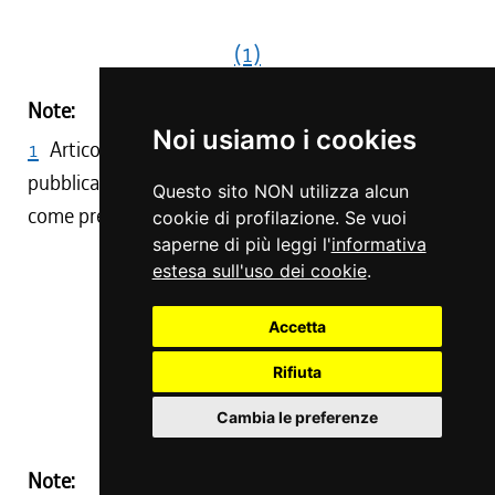
(1)
Note:
Noi usiamo i cookies
1
Articolo abrogato con D.G.R. 1282/2001,
pubblicata nel BUR S.S. n.12 dd. 13.7.2001, cosi'
Questo sito NON utilizza alcun
come previsto dall'art.3, comma 2, L.R. 18/1996.
cookie di profilazione. Se vuoi
saperne di più leggi l'
informativa
Art. 30
estesa sull'uso dei cookie
.
Accetta
( ABROGATO )
Rifiuta
Cambia le preferenze
(1)
Note: