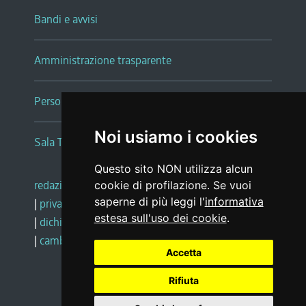
Bandi e avvisi
Amministrazione trasparente
Persone e Uffici
Noi usiamo i cookies
Sala Tiziano Tessitori
Questo sito NON utilizza alcun
redazione web
|
note legali
|
glossario
cookie di profilazione. Se vuoi
saperne di più leggi l'
informativa
|
privacy
|
social media policy
estesa sull'uso dei cookie
.
|
dichiarazione di accessibilità
|
feedback
|
cambio preferenze cookie
Accetta
Rifiuta
Realizzato da