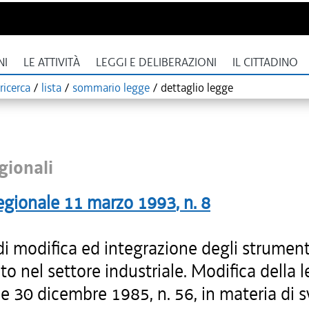
NI
LE ATTIVITÀ
LEGGI E DELIBERAZIONI
IL CITTADINO
ricerca
/
lista
/
sommario legge
/
dettaglio legge
gionali
egionale
11 marzo 1993
, n.
8
i modifica ed integrazione degli strument
to nel settore industriale. Modifica della 
e 30 dicembre 1985, n. 56, in materia di 