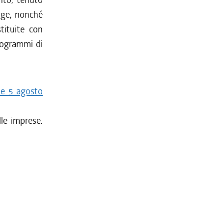
egge, nonché
tituite con
programmi di
ale 5 agosto
lle imprese.