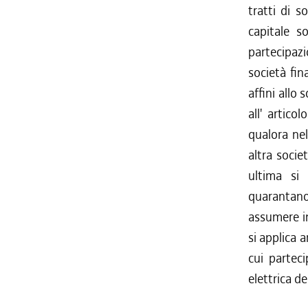
tratti di s
capitale so
partecipaz
società fin
affini allo
all' artic
qualora nel
altra socie
ultima si 
quarantano
assumere i
si applica 
cui parteci
elettrica de