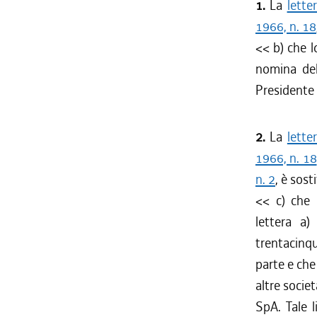
1.
La
lette
1966, n. 18
<< b) che l
nomina del
Presidente 
2.
La
lette
1966, n. 18
n. 2
, è sost
<< c) che l
lettera a
trentacinqu
parte e che
altre socie
SpA. Tale 