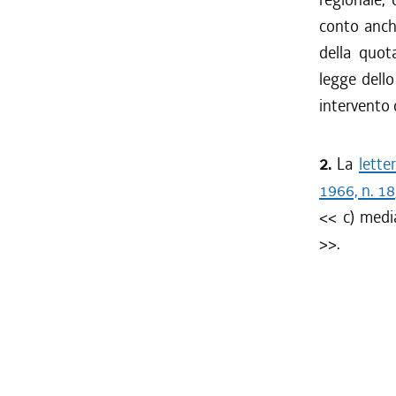
conto anche
della quot
legge dello
intervento
2.
La
lette
1966, n. 18
<< c) media
>>.