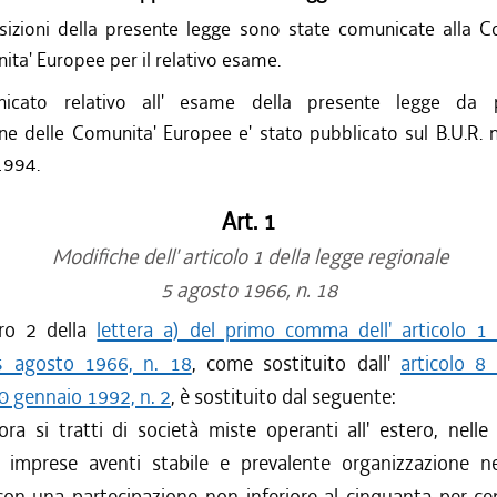
sizioni della presente legge sono state comunicate alla 
ita' Europee per il relativo esame.
nicato relativo all' esame della presente legge da p
 delle Comunita' Europee e' stato pubblicato sul B.U.R. 
1994.
Art. 1
Modifiche dell' articolo 1 della legge regionale
5 agosto 1966, n. 18
ro 2 della
lettera a) del primo comma dell' articolo 1 
5 agosto 1966, n. 18
, come sostituito dall'
articolo 8
0 gennaio 1992, n. 2
, è sostituito dal seguente:
ra si tratti di società miste operanti all' estero, nelle
e imprese aventi stabile e prevalente organizzazione nel
 con una partecipazione non inferiore al cinquanta per ce