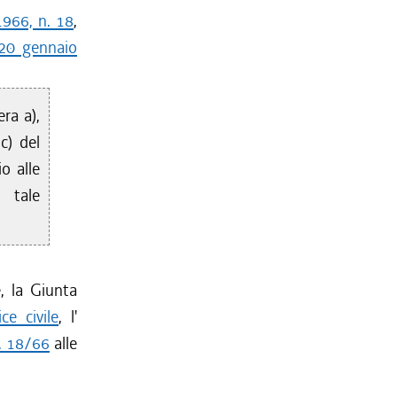
1966, n. 18
,
 20 gennaio
ra a),
c) del
o alle
 tale
, la Giunta
ce civile
, l'
n. 18/66
alle