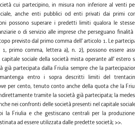
ocietà cui partecipino, in misura non inferiore al venti p
ciale, anche enti pubblici od enti privati dai primi con
ioni possono superare i predetti limiti qualora le stesse
anziarie o di servizio alle imprese che perseguano finalit
 scopo previsto dal primo comma dell' articolo 1. Le partecipa
olo 1, primo comma, lettera a), n. 2), possono essere as
 capitale sociale della società mista operante all' estero 
tà già partecipata dalla Friulia sempre che la partecipazio
mantenga entro i sopra descritti limiti del trentac
ve per cento, tenuto conto anche della quota che la Friul
ndirettamente tramite la società già partecipata; la mede
anche nei confronti delle società presenti nel capitale social
pi la Friulia e che gestiscano centrali per la produzion
stinata ad essere utilizzata dalle predette società; >>.