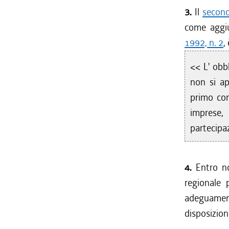
3.
Il
second
come aggi
1992, n. 2
,
<< L' obbl
non si app
primo comm
imprese,
partecipa
4.
Entro nov
regionale 
adeguamento
disposizion