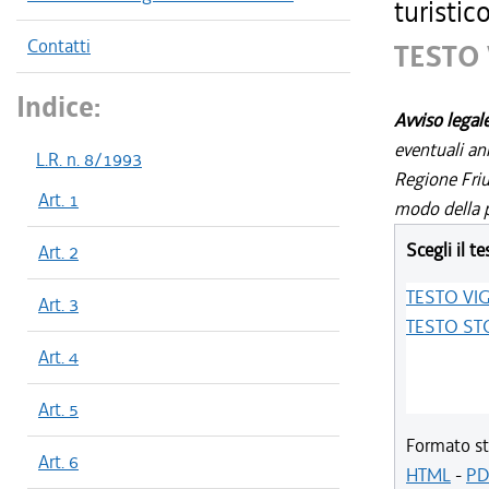
turistic
Contatti
TESTO
Indice:
Avviso legal
eventuali an
L.R. n. 8/1993
Regione Friul
Art. 1
modo della p
Scegli il te
Art. 2
TESTO VI
Art. 3
TESTO ST
Art. 4
Art. 5
Formato st
Art. 6
HTML
-
PD