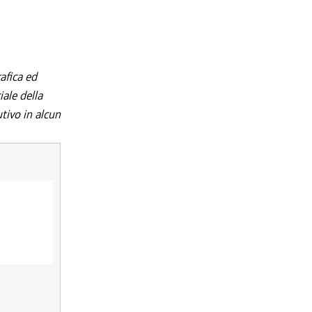
afica ed
iale della
utivo in alcun