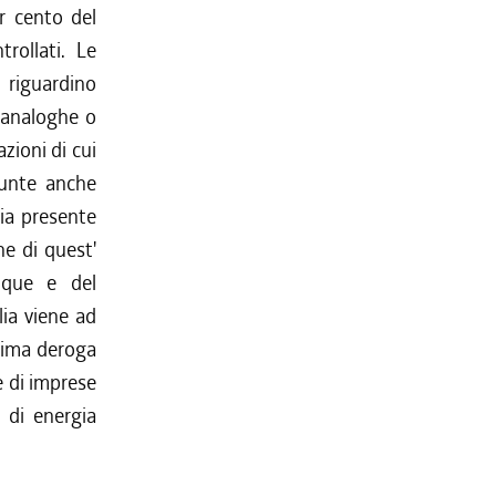
er cento del
trollati. Le
 riguardino
à analoghe o
zioni di cui
sunte anche
sia presente
ne di quest'
inque e del
ia viene ad
sima deroga
e di imprese
e di energia