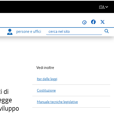
ITA
@
persone e uffici
Eseg
Ricerca
Vedi inoltre
Iter delle leggi
i di
Costituzione
legge
Manuale tecniche legislative
sviluppo