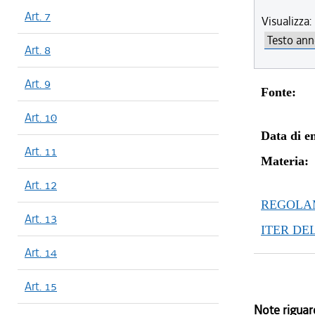
Art. 7
Visualizza:
Art. 8
Art. 9
Fonte:
Art. 10
Data di en
Art. 11
Materia:
Art. 12
REGOLAM
Art. 13
ITER DE
Art. 14
Art. 15
Note riguar