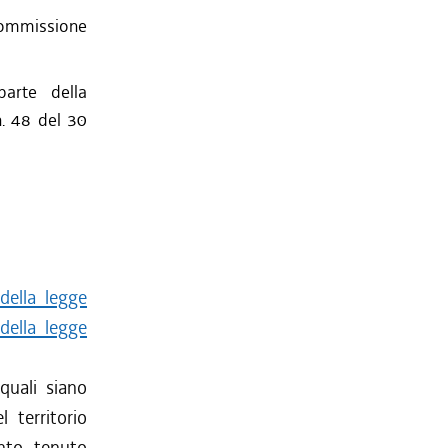
Commissione
arte della
n. 48 del 30
della legge
 della legge
 quali siano
 territorio
nto, tenuto