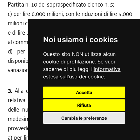
Partita n. 10 del sopraspecificato elenco n. 5;
c) per lire 6.000 milioni, con le riduzioni di lire 5.000
milioni conseguente al disposto di cui all' articolo 11
e di lire 1.000 milioni conseguente al disposto di cui
Noi usiamo i cookies
al comma 1 dell' articolo 37;
d) per le restanti lire 4.270 milioni, con le
Questo sito NON utilizza alcun
disponibilità derivanti dalla somma algebrica delle
cookie di profilazione. Se vuoi
saperne di più leggi l'
informativa
variazioni previste dalla tabella << A >> (articolo 1).
estesa sull'uso dei cookie
.
3.
Alla copertura della spesa di lire 9.300 milioni,
Accetta
relativa all' anno 1990, corrispondente alla somma
Rifiuta
delle nuove o maggiori spese autorizzate per il
medesimo anno con il successivo Titolo II, si
Cambia le preferenze
provvede:
a) per lire 180 milioni mediante storno dal capitolo