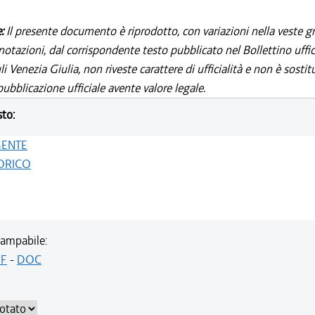
e:
Il presente documento è riprodotto, con variazioni nella veste gr
notazioni, dal corrispondente testo pubblicato nel Bollettino uffic
i Venezia Giulia, non riveste carattere di ufficialità e non è sostit
ubblicazione ufficiale avente valore legale.
sto:
GENTE
ORICO
ampabile:
F
-
DOC