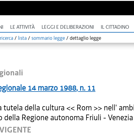
NI
LE ATTIVITÀ
LEGGI E DELIBERAZIONI
IL CITTADINO
ricerca
/
lista
/
sommario legge
/
dettaglio legge
gionali
egionale
14 marzo 1988
, n.
11
 tutela della cultura << Rom >> nell' ambi
io della Regione autonoma Friuli - Venezia 
 VIGENTE