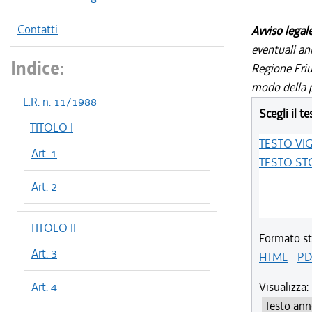
Contatti
Avviso legal
eventuali an
Indice:
Regione Friul
modo della p
L.R. n. 11/1988
Scegli il te
TITOLO I
TESTO VI
Art. 1
TESTO ST
Art. 2
TITOLO II
Formato st
Art. 3
HTML
-
PD
Art. 4
Visualizza: