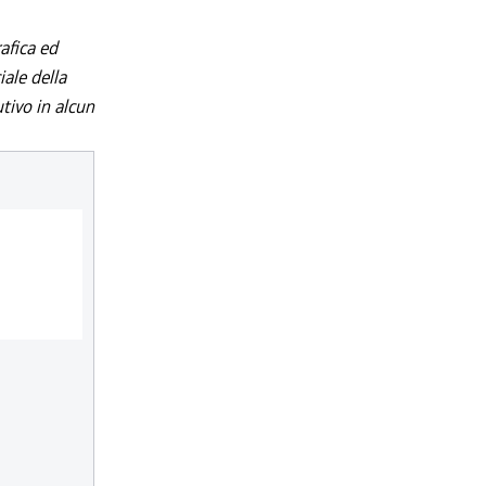
afica ed
iale della
utivo in alcun