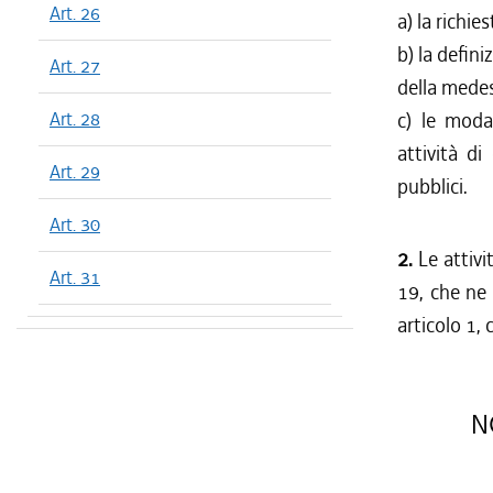
Art. 26
a) la richie
b) la defin
Art. 27
della mede
Art. 28
c) le modal
attività di
Art. 29
pubblici.
Art. 30
2.
Le attivi
Art. 31
19, che ne v
articolo 1,
NO