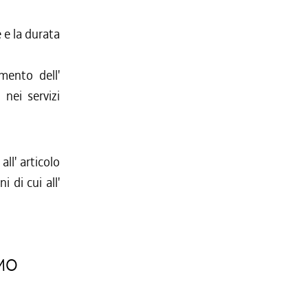
 e la durata
amento dell'
 nei servizi
ll' articolo
i di cui all'
SMO