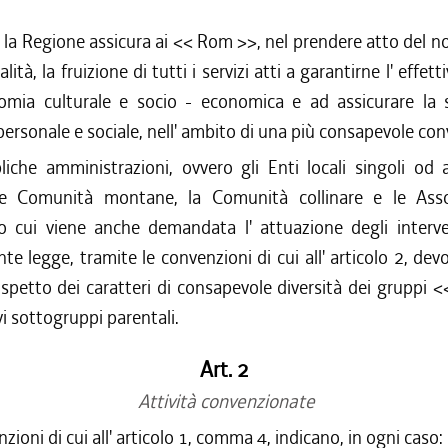
e la Regione assicura ai << Rom >>, nel prendere atto del
alità, la fruizione di tutti i servizi atti a garantirne l' effett
nomia culturale e socio - economica e ad assicurare la s
ersonale e sociale, nell' ambito di una più consapevole con
che amministrazioni, ovvero gli Enti locali singoli od a
le Comunità montane, la Comunità collinare e le Asso
to cui viene anche demandata l' attuazione degli interven
nte legge, tramite le convenzioni di cui all' articolo 2, de
ispetto dei caratteri di consapevole diversità dei gruppi
vi sottogruppi parentali.
Art. 2
Attività convenzionate
ioni di cui all' articolo 1, comma 4, indicano, in ogni caso: