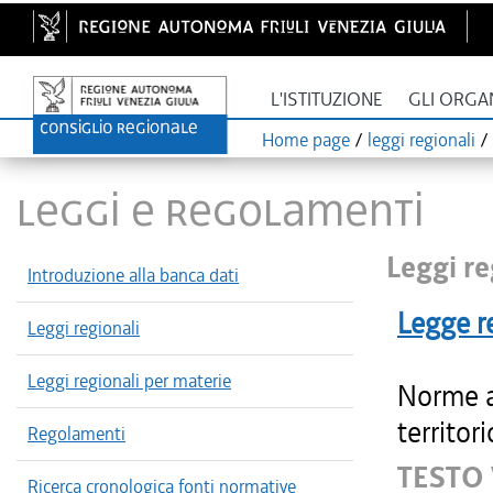
L'ISTITUZIONE
GLI ORGA
Home page
/
leggi regionali
/
LEGGI E REGOLAMENTI
Leggi re
Introduzione alla banca dati
Legge r
Leggi regionali
Leggi regionali per materie
Norme a
territor
Regolamenti
TESTO
Ricerca cronologica fonti normative