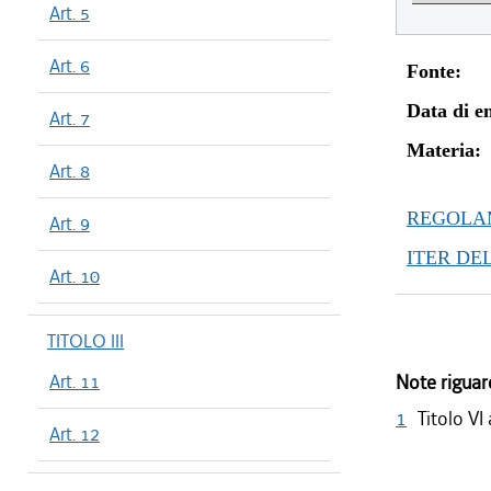
Art. 5
Art. 6
Fonte:
Data di en
Art. 7
Materia:
Art. 8
REGOLAM
Art. 9
ITER DE
Art. 10
TITOLO III
Art. 11
Note riguar
1
Titolo VI
Art. 12