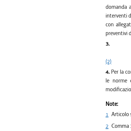
domanda all
interventi 
con allegat
preventivi d
3.
(2)
4.
Per la co
le norme 
modificazio
Note:
1
Articolo
2
Comma 3 