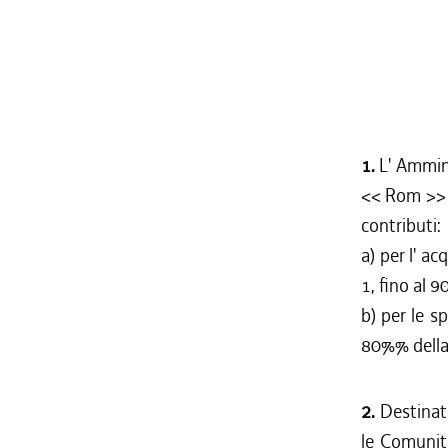
1.
L' Ammini
<< Rom >> a
contributi:
a) per l' ac
1, fino al 
b) per le sp
80%% della
2.
Destinata
le Comunit