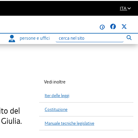
ITA
@
persone e uffici
Eseg
Ricerca
Vedi inoltre
Iter delle leggi
to del
Costituzione
Giulia.
Manuale tecniche legislative