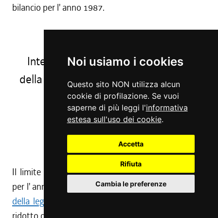
bilancio per l' anno 1987.
CAPO II
Interventi nei settori dell' istruzione,
Noi usiamo i cookies
della formazione professionale e della
Questo sito NON utilizza alcun
cultura
cookie di profilazione. Se vuoi
saperne di più leggi l'
informativa
estesa sull'uso dei cookie
.
Art. 15
Edilizia scolastica
Accetta
(programma 2.3.1.)
Rifiuta
Il limite di impegno di lire 250 milioni, autorizzato
Cambia le preferenze
per l' anno 1985 con il
terzo comma dell' articolo 45
della legge regionale 30 gennaio 1984, n. 4
, viene
ridotto di lire 84 milioni a decorrere dall' anno 1987.