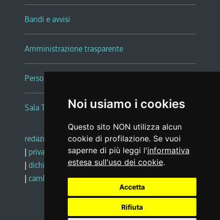
Bandi e avvisi
Amministrazione trasparente
Persone e Uffici
Noi usiamo i cookies
Sala Tiziano Tessitori
Questo sito NON utilizza alcun
redazione web
|
note legali
|
glossario
cookie di profilazione. Se vuoi
saperne di più leggi l'
informativa
|
privacy
|
social media policy
estesa sull'uso dei cookie
.
|
dichiarazione di accessibilità
|
feedback
|
cambio preferenze cookie
Accetta
Rifiuta
Realizzato da