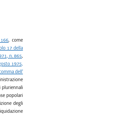
 166
, come
olo 17 della
971, n. 865
,
agosto 1975,
comma dell'
inistrazione
 pluriennali
ase popolari
izione degli
iquidazione