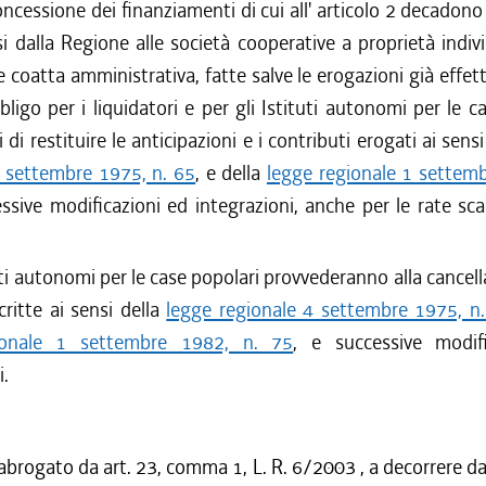
ncessione dei finanziamenti di cui all' articolo 2 decadono 
i dalla Regione alle società cooperative a proprietà indiv
e coatta amministrativa, fatte salve le erogazioni già effet
obbligo per i liquidatori e per gli Istituti autonomi per le c
di restituire le anticipazioni e i contributi erogati ai sens
4 settembre 1975, n. 65
, e della
legge regionale 1 settemb
essive modificazioni ed integrazioni, anche per le rate s
uti autonomi per le case popolari provvederanno alla cancell
critte ai sensi della
legge regionale 4 settembre 1975, n
ionale 1 settembre 1982, n. 75
, e successive modif
i.
abrogato da art. 23, comma 1, L. R. 6/2003 , a decorrere dal