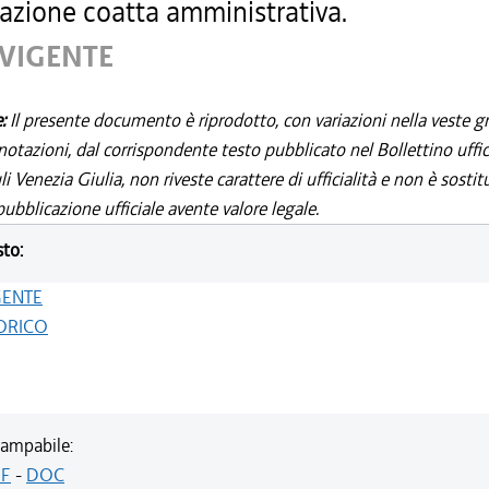
dazione coatta amministrativa.
 VIGENTE
e:
Il presente documento è riprodotto, con variazioni nella veste gr
notazioni, dal corrispondente testo pubblicato nel Bollettino uffic
i Venezia Giulia, non riveste carattere di ufficialità e non è sostit
ubblicazione ufficiale avente valore legale.
sto:
GENTE
ORICO
ampabile:
F
-
DOC