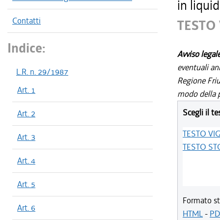
in liqui
Contatti
TESTO
Indice:
Avviso legal
eventuali an
L.R. n. 29/1987
Regione Friul
Art. 1
modo della p
Scegli il te
Art. 2
TESTO VI
Art. 3
TESTO ST
Art. 4
Art. 5
Formato st
Art. 6
HTML
-
PD