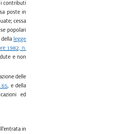
i contributi
isa poste in
tuate; cessa
ase popolari
i della
legge
re 1982, n.
cadute e non
azione delle
. 65
, e della
icazioni ed
l'entrata in