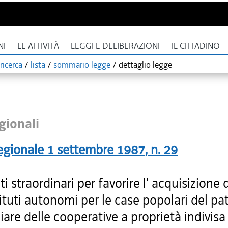
NI
LE ATTIVITÀ
LEGGI E DELIBERAZIONI
IL CITTADINO
ricerca
/
lista
/
sommario legge
/
dettaglio legge
gionali
egionale
1 settembre 1987
, n.
29
ti straordinari per favorire l' acquisizione 
tituti autonomi per le case popolari del p
are delle cooperative a proprietà indivisa