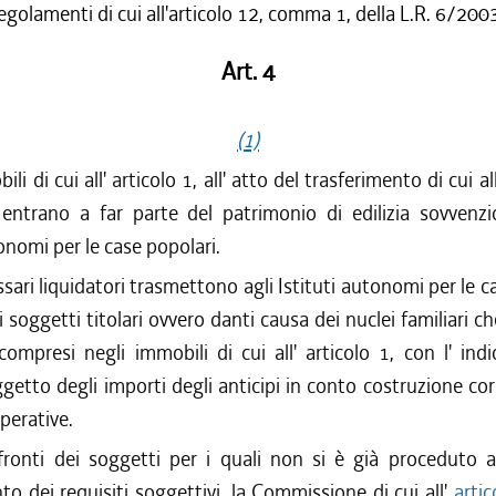
regolamenti di cui all'articolo 12, comma 1, della L.R. 6/200
Art. 4
(1)
li di cui all' articolo 1, all' atto del trasferimento di cui all
ntrano a far parte del patrimonio di edilizia sovvenzi
tonomi per le case popolari.
ari liquidatori trasmettono agli Istituti autonomi per le c
ei soggetti titolari ovvero danti causa dei nuclei familiari 
 compresi negli immobili di cui all' articolo 1, con l' ind
getto degli importi degli anticipi in conto costruzione corr
perative.
onti dei soggetti per i quali non si è già proceduto al
o dei requisiti soggettivi, la Commissione di cui all'
artic