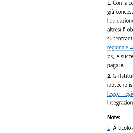
1.
Con la co
già concess
liquidazion
altresì l' 
subentranti 
regionale 
75
, e succ
pagate.
2.
Gli Istit
ipoteche is
legge reg
integrazion
Note:
1
Articolo 