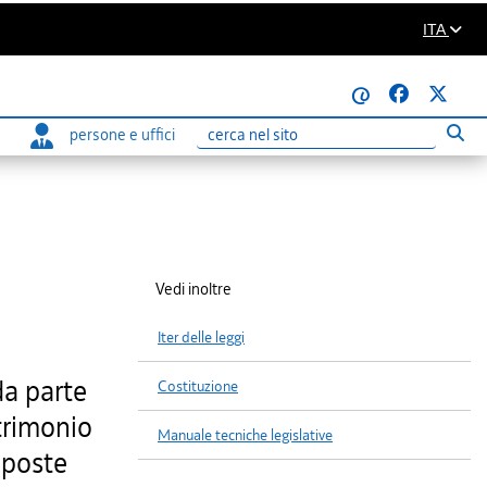
ITA
@
persone e uffici
Eseg
Ricerca
Vedi inoltre
Iter delle leggi
da parte
Costituzione
atrimonio
Manuale tecniche legislative
 poste