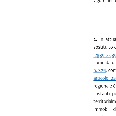
vigore dei r
1.
In attua
sostituito d
legge 5 ag
come da ul
n. 376
, con
articolo 2
regionale è
costanti, p
territorial
immobili d