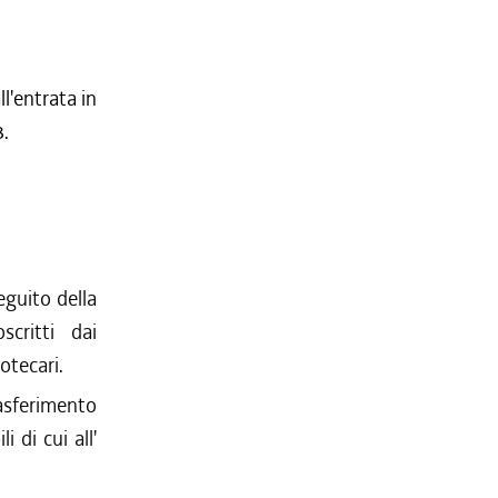
l'entrata in
3.
eguito della
scritti dai
potecari.
rasferimento
 di cui all'