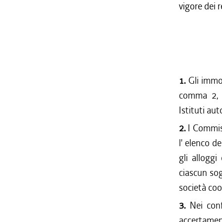
vigore dei 
1.
Gli immobi
comma 2, e
Istituti au
2.
I Commiss
l' elenco d
gli alloggi
ciascun sog
società coo
3.
Nei confr
accertament