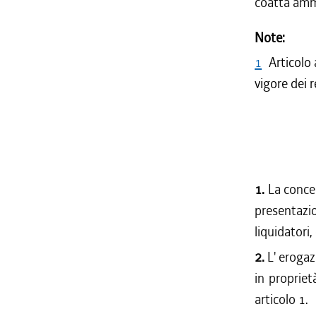
coatta ammi
Note:
1
Articolo 
vigore dei 
1.
La conces
presentazi
liquidatori,
2.
L' erogaz
in propriet
articolo 1.