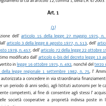
egolamenti di cui all'articolo 12, comma 1, della L.R. 6/2003.
Art. 1
(1)
zione dell'
articolo 15 della legge 27 maggio 1975, n.
all'
articolo 3 della legge 8 agosto 1977, n. 513
, dell'
artic
osto 1978, n. 457
, dell'
articolo 72 della legge 22 ottobre 1
timo modificato dall'
articolo 6-bis del decreto legge 13 
vertito in
legge 16 ottobre 1975, n. 492
, nonché del
terzo 
3 della legge regionale 1 settembre 1982, n. 75
, l' Amm
 autorizzata a concedere in via straordinaria finanziamenti
er un periodo di anni sedici, agli Istituti autonomi per le c
mente competenti, al fine di consentire agli stessi l' acquis
elle società cooperative a proprietà indivisa poste in l