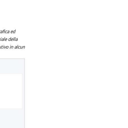
afica ed
iale della
utivo in alcun