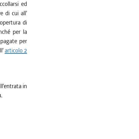
collarsi ed
 di cui all'
copertura di
nché per la
 pagate per
ll'
articolo 2
l'entrata in
3.