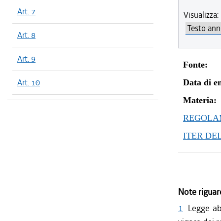
Art. 7
Visualizza:
Art. 8
Art. 9
Fonte:
Art. 10
Data di en
Materia:
REGOLAM
ITER DE
Note riguar
1
Legge ab