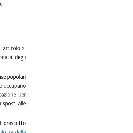
3.
' articolo 2,
onata degli
ase popolari
che occupano
icazione per
isposti alle
 prescritto
olo 29 della