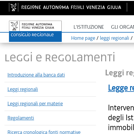
L'ISTITUZIONE
GLI ORGA
Home page
/
leggi regionali
/
LEGGI E REGOLAMENTI
Leggi re
Introduzione alla banca dati
Legge r
Leggi regionali
Leggi regionali per materie
Interven
degli Is
Regolamenti
immobili
Ricerca cronologica fonti normative