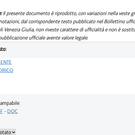
e:
Il presente documento è riprodotto, con variazioni nella veste gr
notazioni, dal corrispondente testo pubblicato nel Bollettino uffic
i Venezia Giulia, non riveste carattere di ufficialità e non è sostit
ubblicazione ufficiale avente valore legale.
sto:
GENTE
ORICO
ampabile:
F
-
DOC