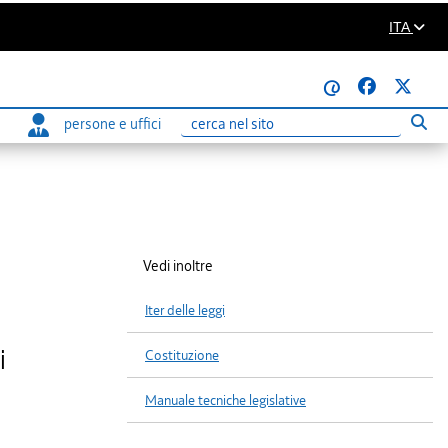
ITA
@
persone e uffici
Eseg
Ricerca
Vedi inoltre
Iter delle leggi
i
Costituzione
Manuale tecniche legislative