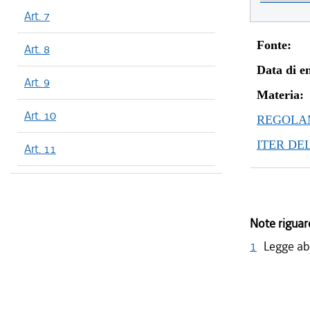
Art. 7
Fonte:
Art. 8
Data di en
Art. 9
Materia:
Art. 10
REGOLAM
ITER DE
Art. 11
Note riguar
1
Legge ab