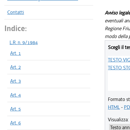
Contatti
Avviso legal
eventuali an
Indice:
Regione Friul
modo della p
L.R. n. 9/1984
Scegli il te
Art. 1
TESTO VI
Art. 2
TESTO ST
Art. 3
Art. 4
Formato st
HTML
-
PD
Art. 5
Visualizza:
Art. 6