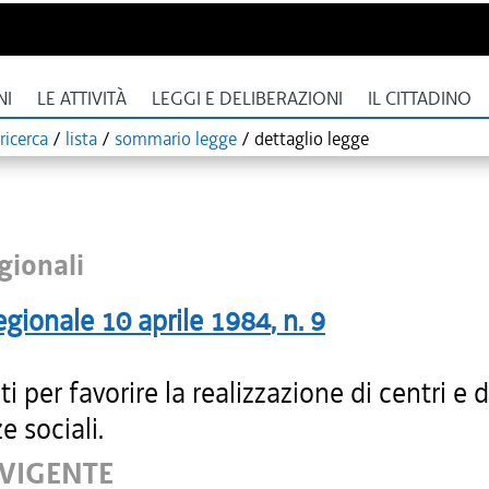
NI
LE ATTIVITÀ
LEGGI E DELIBERAZIONI
IL CITTADINO
ricerca
/
lista
/
sommario legge
/
dettaglio legge
gionali
egionale
10 aprile 1984
, n.
9
ti per favorire la realizzazione di centri e d
e sociali.
 VIGENTE