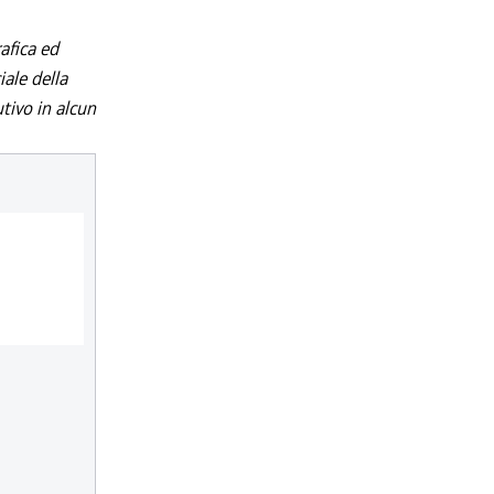
afica ed
iale della
utivo in alcun