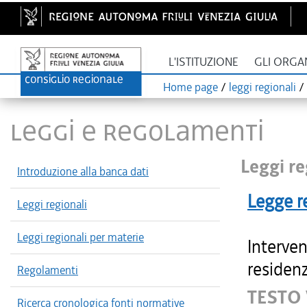
L'ISTITUZIONE
GLI ORGA
Home page
/
leggi regionali
/
LEGGI E REGOLAMENTI
Leggi re
Introduzione alla banca dati
Legge r
Leggi regionali
Leggi regionali per materie
Interven
residenz
Regolamenti
TESTO
Ricerca cronologica fonti normative