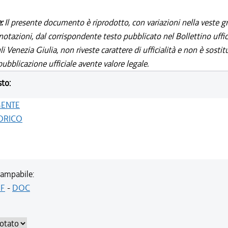
e:
Il presente documento è riprodotto, con variazioni nella veste gr
notazioni, dal corrispondente testo pubblicato nel Bollettino uffic
i Venezia Giulia, non riveste carattere di ufficialità e non è sostit
ubblicazione ufficiale avente valore legale.
sto:
GENTE
ORICO
ampabile:
F
-
DOC