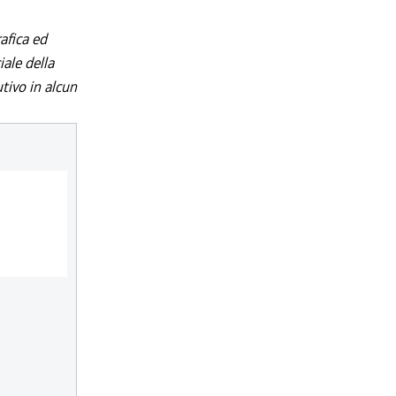
afica ed
iale della
utivo in alcun