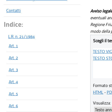
Contatti
Avviso legal
eventuali an
Indice:
Regione Friul
modo della p
L.R. n. 21/1984
Scegli il te
Art. 1
TESTO VI
Art. 2
TESTO ST
Art. 3
Art. 4
Formato st
HTML
-
PD
Art. 5
Visualizza:
Art. 6