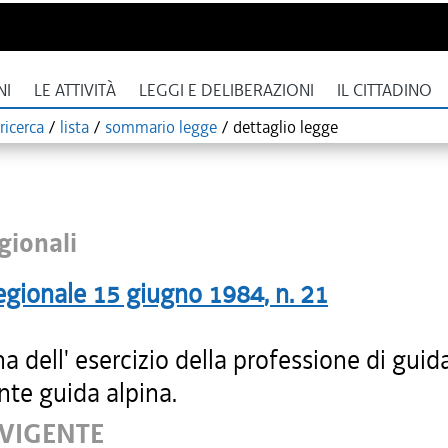
NI
LE ATTIVITÀ
LEGGI E DELIBERAZIONI
IL CITTADINO
ricerca
/
lista
/
sommario legge
/
dettaglio legge
gionali
egionale
15 giugno 1984
, n.
21
na dell' esercizio della professione di guid
nte guida alpina.
 VIGENTE