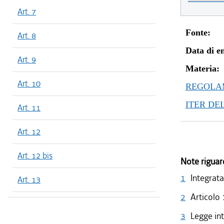
Art. 7
Fonte:
Art. 8
Data di en
Art. 9
Materia:
Art. 10
REGOLAM
ITER DE
Art. 11
Art. 12
Art. 12 bis
Note riguar
1
Integrata
Art. 13
2
Articolo 
3
Legge in