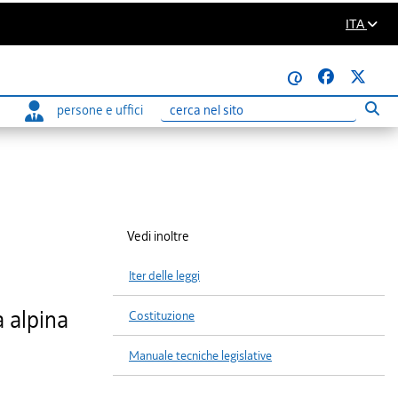
ITA
@
persone e uffici
Eseg
Ricerca
Vedi inoltre
Iter delle leggi
a alpina
Costituzione
Manuale tecniche legislative