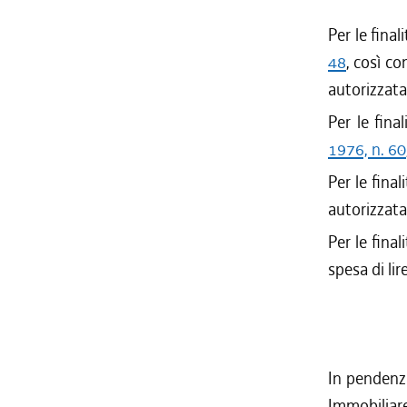
Per le final
48
, così co
autorizzata 
Per le fina
1976, n. 60
Per le final
autorizzata 
Per le final
spesa di lir
In pendenza
Immobiliare