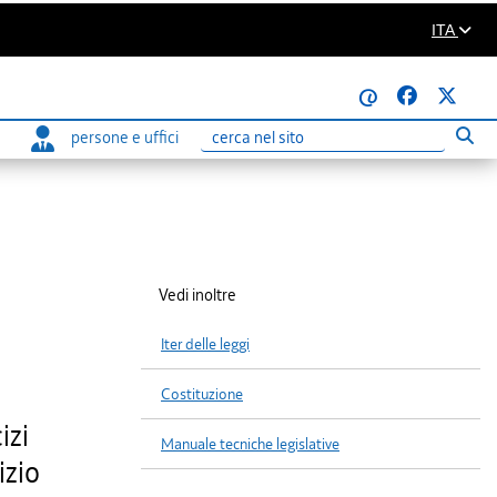
ITA
@
persone e uffici
Eseg
Ricerca
Vedi inoltre
Iter delle leggi
Costituzione
izi
Manuale tecniche legislative
izio