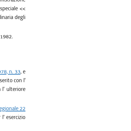
 speciale <<
naria degli
o 1982.
978, n. 33
, e
serito con l'
 l' ulteriore
regionale 22
 l' esercizio