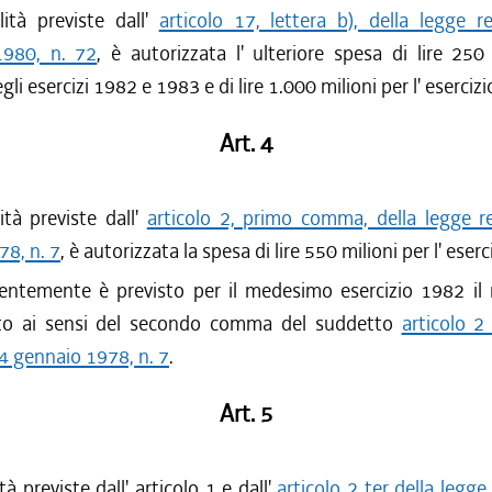
lità previste dall'
articolo 17, lettera b), della legge r
1980, n. 72
, è autorizzata l' ulteriore spesa di lire 250
li esercizi 1982 e 1983 e di lire 1.000 milioni per l' eserciz
Art. 4
lità previste dall'
articolo 2, primo comma, della legge r
8, n. 7
, è autorizzata la spesa di lire 550 milioni per l' eser
entemente è previsto per il medesimo esercizio 1982 il 
rto ai sensi del secondo comma del suddetto
articolo 2
4 gennaio 1978, n. 7
.
Art. 5
ità previste dall' articolo 1 e dall'
articolo 2 ter della legge