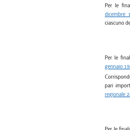
Per le fina
dicembre 
ciascuno deg
Per le fina
gennaio 197
Corrispond
pari impo
regionale 2
Per le final