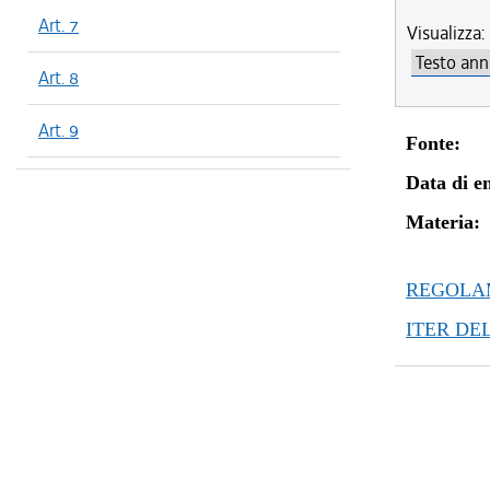
Art. 7
Visualizza:
Art. 8
Art. 9
Fonte:
Data di en
Materia:
REGOLAM
ITER DE