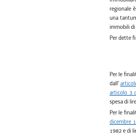
regionale è
una tantum
immobili di
Per dette fi
Per le final
dall'
artico
articolo 3
spesa di li
Per le final
dicembre 1
1982 e di l