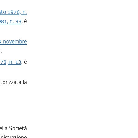
sto 1976, n.
81, n. 33
, è
18 novembre
.
978, n. 13
, è
utorizzata la
ella Società
inistrazione