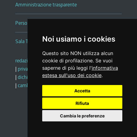
Amministrazione trasparente
Persone e Uffici
Noi usiamo i cookies
Sala Tiziano Tessitori
Questo sito NON utilizza alcun
redazione web
|
note legali
|
glossario
cookie di profilazione. Se vuoi
saperne di più leggi l'
informativa
|
privacy
|
social media policy
estesa sull'uso dei cookie
.
|
dichiarazione di accessibilità
|
feedback
|
cambio preferenze cookie
Accetta
Rifiuta
Realizzato da
Cambia le preferenze