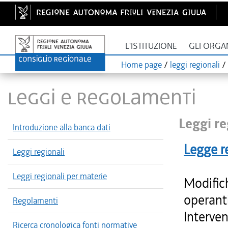
L'ISTITUZIONE
GLI ORGA
Home page
/
leggi regionali
/
LEGGI E REGOLAMENTI
Leggi re
Introduzione alla banca dati
Legge r
Leggi regionali
Leggi regionali per materie
Modifich
operanti
Regolamenti
Interven
Ricerca cronologica fonti normative