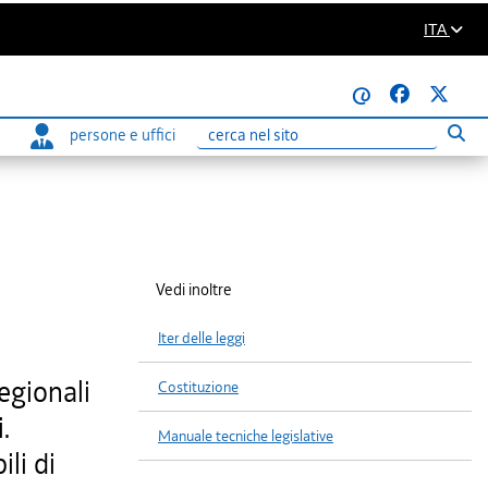
ITA
@
persone e uffici
Eseg
Ricerca
Vedi inoltre
Iter delle leggi
regionali
Costituzione
.
Manuale tecniche legislative
ili di