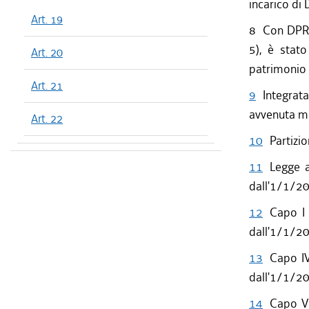
incarico di 
Art. 19
8
Con DPRe
5), è stato
Art. 20
patrimonio 
Art. 21
9
Integrat
avvenuta mo
Art. 22
10
Partizio
11
Legge a
dall'1/1/2
12
Capo I 
dall'1/1/2
13
Capo IV
dall'1/1/2
14
Capo V 