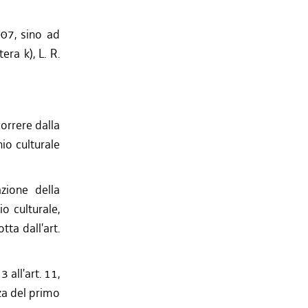
007, sino ad
ra k), L. R.
orrere dalla
nio culturale
zione della
o culturale,
tta dall'art.
 all'art. 11,
za del primo