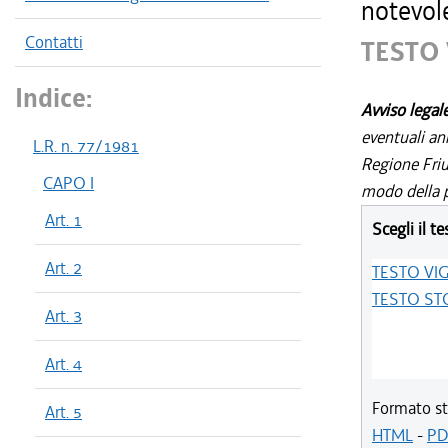
notevole
Contatti
TESTO
Indice:
Avviso legal
eventuali an
L.R. n. 77/1981
Regione Friul
CAPO I
modo della p
Art. 1
Scegli il te
Art. 2
TESTO VI
TESTO ST
Art. 3
Art. 4
Formato st
Art. 5
HTML
-
PD