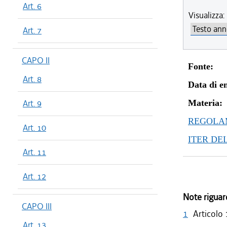
Art. 6
Visualizza:
Art. 7
CAPO II
Fonte:
Art. 8
Data di en
Art. 9
Materia:
REGOLAM
Art. 10
ITER DE
Art. 11
Art. 12
Note riguar
CAPO III
1
Articolo 
Art. 13