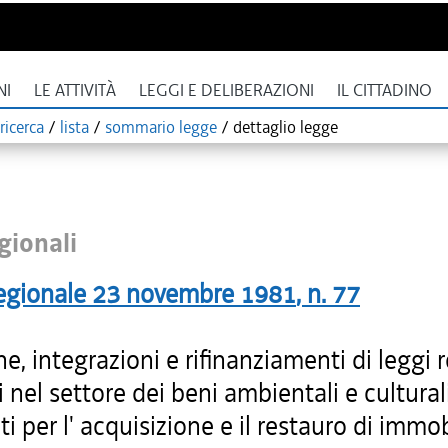
NI
LE ATTIVITÀ
LEGGI E DELIBERAZIONI
IL CITTADINO
ricerca
/
lista
/
sommario legge
/
dettaglio legge
gionali
egionale
23 novembre 1981
, n.
77
e, integrazioni e rifinanziamenti di leggi 
 nel settore dei beni ambientali e culturali
ti per l' acquisizione e il restauro di immob