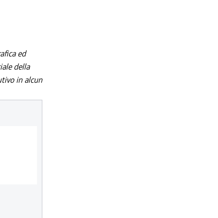
afica ed
iale della
utivo in alcun