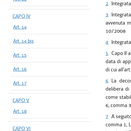
2
Integrata
3
Integrat
CAPO IV
avvenuta mo
Art. 14
10/2008
Art. 14 bis
4
Integrata
5
Capo II a
Art. 15
data di appr
Art. 16
di cui all'a
6
La decor
Art. 17
delibera di
come stabili
CAPO V
6, comma 3,
Art. 18
7
A seguito
comma 1, L.
CAPO VI