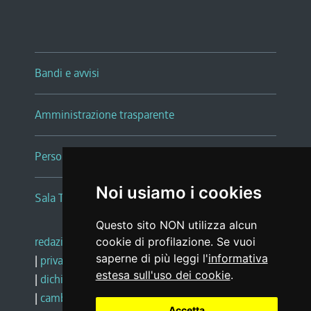
Bandi e avvisi
Amministrazione trasparente
Persone e Uffici
Noi usiamo i cookies
Sala Tiziano Tessitori
Questo sito NON utilizza alcun
redazione web
|
note legali
|
glossario
cookie di profilazione. Se vuoi
saperne di più leggi l'
informativa
|
privacy
|
social media policy
estesa sull'uso dei cookie
.
|
dichiarazione di accessibilità
|
feedback
|
cambio preferenze cookie
Accetta