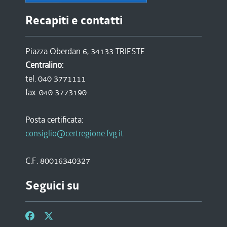
Recapiti e contatti
Piazza Oberdan 6, 34133 TRIESTE
Centralino:
tel. 040 3771111
fax. 040 3773190
Posta certificata:
consiglio@certregione.fvg.it
C.F. 80016340327
Seguici su