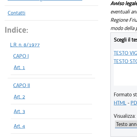
Avviso legal
eventuali an
Contatti
Regione Friul
Indice:
modo della p
Scegli il te
L.R. n. 8/1977
TESTO VI
CAPO I
TESTO ST
Art. 1
CAPO II
Formato st
Art. 2
HTML
-
PD
Art. 3
Visualizza:
Art. 4