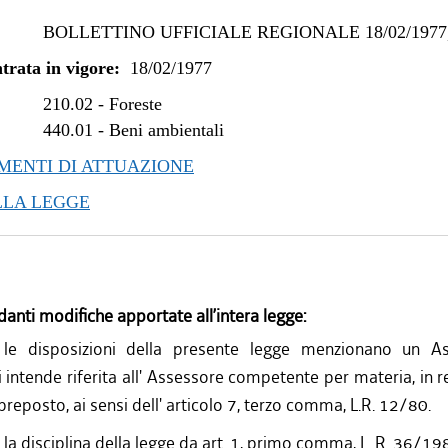
BOLLETTINO UFFICIALE REGIONALE 18/02/1977,
trata in vigore:
18/02/1977
210.02
-
Foreste
440.01
-
Beni ambientali
ENTI DI ATTUAZIONE
LLA LEGGE
danti modifiche apportate all’intera legge:
le disposizioni della presente legge menzionano un As
 intende riferita all' Assessore competente per materia, in re
' preposto, ai sensi dell' articolo 7, terzo comma, L.R. 12/80.
 la disciplina della legge da art. 1, primo comma, L. R. 36/19