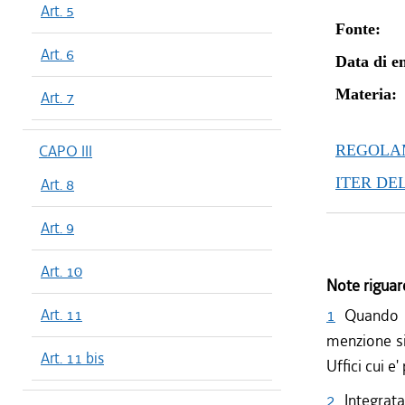
Art. 5
Fonte:
Art. 6
Data di en
Materia:
Art. 7
CAPO III
REGOLAM
ITER DE
Art. 8
Art. 9
Art. 10
Note riguar
Art. 11
1
Quando 
menzione si
Art. 11 bis
Uffici cui e
2
Integrata