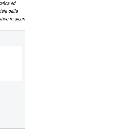
afica ed
iale della
utivo in alcun