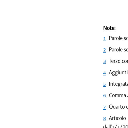
Note:
1
Parole s
2
Parole s
3
Terzo co
4
Aggiunti
5
Integrat
6
Comma 4 
7
Quarto c
8
Articolo
dall'1/1/2