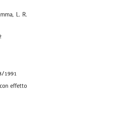
omma, L. R.
2
 3/1991
 con effetto