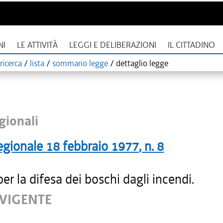
NI
LE ATTIVITÀ
LEGGI E DELIBERAZIONI
IL CITTADINO
ricerca
/
lista
/
sommario legge
/
dettaglio legge
gionali
egionale
18 febbraio 1977
, n.
8
r la difesa dei boschi dagli incendi.
 VIGENTE