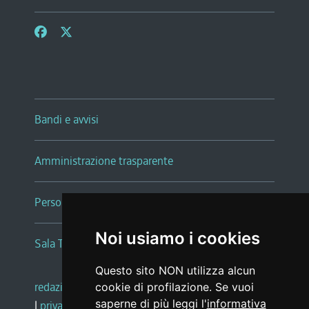
Bandi e avvisi
Amministrazione trasparente
Persone e Uffici
Noi usiamo i cookies
Sala Tiziano Tessitori
Questo sito NON utilizza alcun
redazione web
|
note legali
|
glossario
cookie di profilazione. Se vuoi
saperne di più leggi l'
informativa
|
privacy
|
social media policy