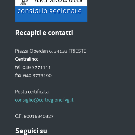
Recapiti e contatti
Piazza Oberdan 6, 34133 TRIESTE
Centralino:
tel. 040 3771111
fax. 040 3773190
Posta certificata:
consiglio@certregione.fvg.it
C.F. 80016340327
Seguici su