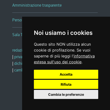
Amministrazione trasparente
Persone e Uffici
Noi usiamo i cookies
Sala Tiziano Tessitori
Questo sito NON utilizza alcun
redazione web
|
note legali
|
glossario
cookie di profilazione. Se vuoi
saperne di più leggi l'
informativa
|
privacy
|
social media policy
estesa sull'uso dei cookie
.
|
dichiarazione di accessibilità
|
feedback
|
cambio preferenze cookie
Accetta
Rifiuta
Realizzato da
Cambia le preferenze