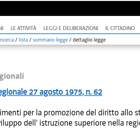
NI
LE ATTIVITÀ
LEGGI E DELIBERAZIONI
IL CITTADINO
ricerca
/
lista
/
sommario legge
/
dettaglio legge
gionali
egionale
27 agosto 1975
, n.
62
menti per la promozione del diritto allo s
viluppo dell' istruzione superiore nella reg