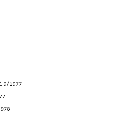
 R. 9/1977
977
/1978