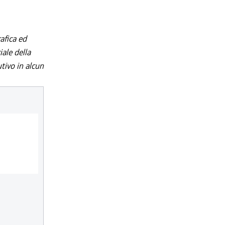
afica ed
iale della
utivo in alcun