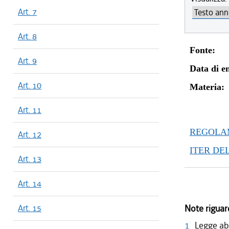
Art. 7
Art. 8
Fonte:
Art. 9
Data di en
Art. 10
Materia:
Art. 11
REGOLAM
Art. 12
ITER DE
Art. 13
Art. 14
Art. 15
Note riguar
1
Legge ab