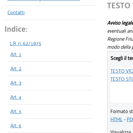
TESTO
Contatti
Avviso legal
Indice:
eventuali an
Regione Friul
L.R. n. 62/1975
modo della p
Art. 1
Scegli il te
Art. 2
TESTO VI
TESTO ST
Art. 3
Art. 4
Art. 5
Formato st
HTML
-
PD
Art. 6
Visualizza: