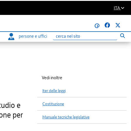
ITA
@
persone e uffici
Eseg
Ricerca
Vedi inoltre
Iter delle leggi
tudio e
Costituzione
ione per
Manuale tecniche legislative