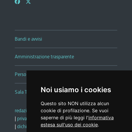
Bandi e avvisi
Amministrazione trasparente
Persone e Uffici
Noi usiamo i cookies
Sala Tiziano Tessitori
Questo sito NON utilizza alcun
redazione web
|
note legali
|
glossario
cookie di profilazione. Se vuoi
saperne di più leggi l'
informativa
|
privacy
|
social media policy
estesa sull'uso dei cookie
.
|
dichiarazione di accessibilità
|
feedback