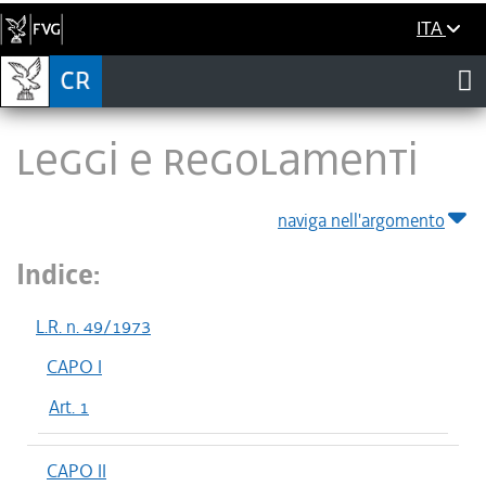
ITA
LEGGI E REGOLAMENTI
naviga nell'argomento
Indice:
L.R. n. 49/1973
CAPO I
Art. 1
CAPO II