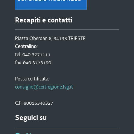
Recapiti e contatti
Piazza Oberdan 6, 34133 TRIESTE
Centralino:
tel. 040 3771111
fax. 040 3773190
Posta certificata:
consiglio@certregione.fvg.it
C.F. 80016340327
Seguici su