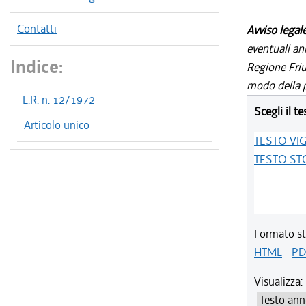
Contatti
Avviso legal
eventuali an
Indice:
Regione Friul
modo della p
L.R. n. 12/1972
Scegli il te
Articolo unico
TESTO VI
TESTO ST
Formato st
HTML
-
PD
Visualizza: