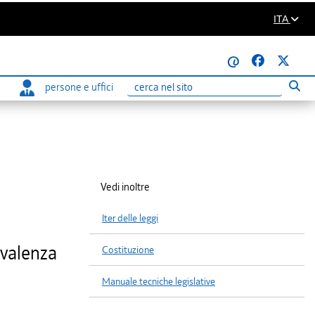
ITA
@
persone e uffici
Eseg
Ricerca
Vedi inoltre
Iter delle leggi
evalenza
Costituzione
Manuale tecniche legislative