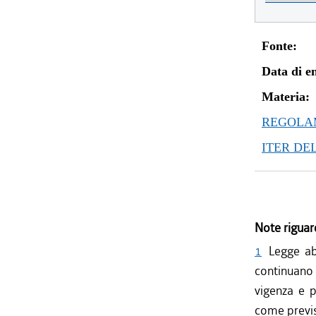
Fonte:
Data di en
Materia:
REGOLAM
ITER DE
Note riguar
1
Legge ab
continuano 
vigenza e p
come previs