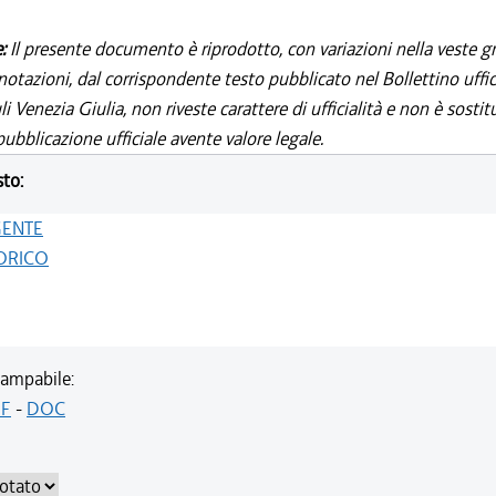
e:
Il presente documento è riprodotto, con variazioni nella veste gr
notazioni, dal corrispondente testo pubblicato nel Bollettino uffic
i Venezia Giulia, non riveste carattere di ufficialità e non è sostit
ubblicazione ufficiale avente valore legale.
sto:
GENTE
ORICO
ampabile:
F
-
DOC