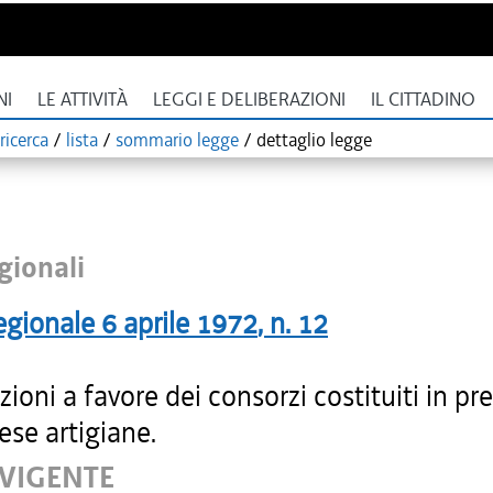
NI
LE ATTIVITÀ
LEGGI E DELIBERAZIONI
IL CITTADINO
ricerca
/
lista
/
sommario legge
/
dettaglio legge
gionali
egionale
6 aprile 1972
, n.
12
ioni a favore dei consorzi costituiti in pr
ese artigiane.
 VIGENTE