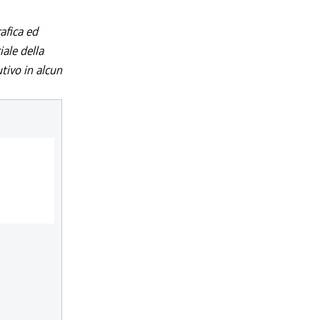
afica ed
iale della
utivo in alcun