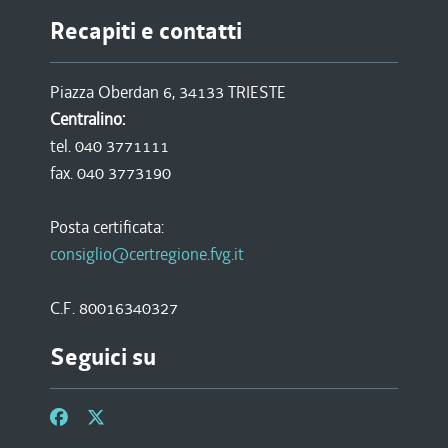
Recapiti e contatti
Piazza Oberdan 6, 34133 TRIESTE
Centralino:
tel. 040 3771111
fax. 040 3773190
Posta certificata:
consiglio@certregione.fvg.it
C.F. 80016340327
Seguici su