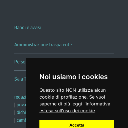
Bandi e avvisi
Amministrazione trasparente
Persone e Uffici
Noi usiamo i cookies
Sala Tiziano Tessitori
Questo sito NON utilizza alcun
redazione web
|
note legali
|
glossario
cookie di profilazione. Se vuoi
saperne di più leggi l'
informativa
|
privacy
|
social media policy
estesa sull'uso dei cookie
.
|
dichiarazione di accessibilità
|
feedback
|
cambio preferenze cookie
Accetta