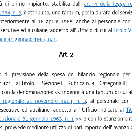
tà di primo impianto, stabilita dall'
art. 4 della legge r
964, n. 3
, è attribuita, una tantum, per la durata del servi
anteriormente al 16 aprile 1968, anche al personale con 
secutive ed ausiliarie, addetto all' Ufficio di cui al
Titolo V
ale 31 gennaio 1963, n. 1
.
Art. 2
o di previsione della spesa del bilancio regionale per l
1971 - al Titolo I - Sezione I - Rubrica n. 3 - Categoria III - è
5 con la denominazione: << Indennità una tantum di cui al
e regionale 21 novembre 1964, n. 3
, al personale con 
secutive ed ausiliarie, addetto all' Ufficio indicato al
Ti
ituzionale 31 gennaio 1963, n. 1
>> e con lo stanziamento
i si provvede mediante utilizzo di pari importo dell' avanzo 