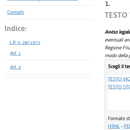
1.
Contatti
TESTO
Indice:
Avviso legal
eventuali an
L.R. n. 28/1971
Regione Friul
Art. 1
modo della p
Scegli il te
Art. 2
TESTO VI
TESTO ST
Formato st
HTML
-
PD