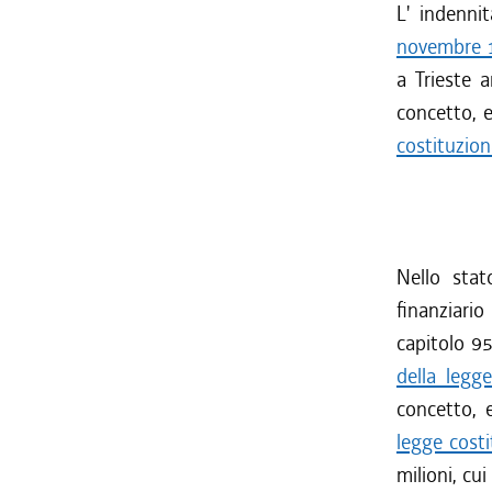
L' indenni
novembre 1
a Trieste 
concetto, e
costituzion
Nello stat
finanziario 
capitolo 9
della legg
concetto, e
legge cost
milioni, cu