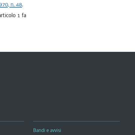
970, n. 48
.
rticolo 1 fa
Bandi e avvisi