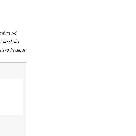
afica ed
iale della
utivo in alcun