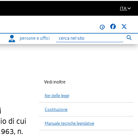
ITA
@
persone e uffici
Eseg
Ricerca
Vedi inoltre
Iter delle leggi
i
Costituzione
io di cui
Manuale tecniche legislative
1963, n.