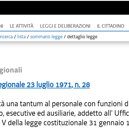
NI
LE ATTIVITÀ
LEGGI E DELIBERAZIONI
IL CITTADINO
ricerca
/
lista
/
sommario legge
/
dettaglio legge
gionali
egionale
23 luglio 1971
, n.
28
tà una tantum al personale con funzioni d
, esecutive ed ausiliarie, addetto all' Uffic
o V della legge costituzionale 31 gennaio 