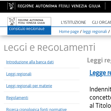
L'ISTITUZIONE
GLI ORGA
Home page
/
leggi regionali
/
LEGGI E REGOLAMENTI
Leggi re
Introduzione alla banca dati
Legge r
Leggi regionali
Leggi regionali per materie
Indenni
concetto
Regolamenti
al Titol
Ricerca cronologica fonti normative