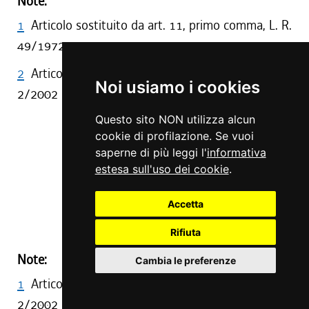
Note:
1
Articolo sostituito da art. 11, primo comma, L. R.
49/1972
2
Articolo abrogato da art. 180, comma 1, L. R.
Noi usiamo i cookies
2/2002
Questo sito NON utilizza alcun
Art. 15
cookie di profilazione. Se vuoi
saperne di più leggi l'
informativa
estesa sull'uso dei cookie
.
( ABROGATO )
Accetta
(1)
Rifiuta
Note:
Cambia le preferenze
1
Articolo abrogato da art. 180, comma 1, L. R.
2/2002