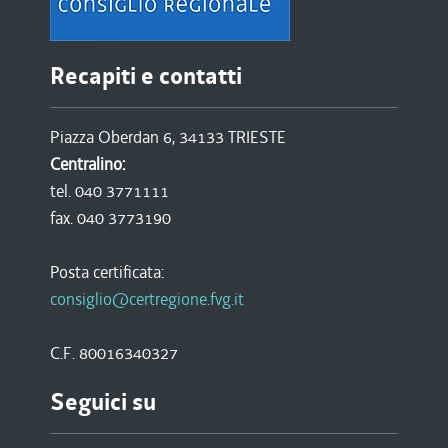
Recapiti e contatti
Piazza Oberdan 6, 34133 TRIESTE
Centralino:
tel. 040 3771111
fax. 040 3773190
Posta certificata:
consiglio@certregione.fvg.it
C.F. 80016340327
Seguici su