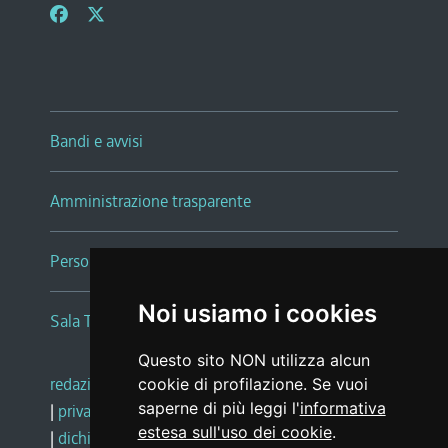
Bandi e avvisi
Amministrazione trasparente
Persone e Uffici
Noi usiamo i cookies
Sala Tiziano Tessitori
Questo sito NON utilizza alcun
redazione web
|
note legali
|
glossario
cookie di profilazione. Se vuoi
saperne di più leggi l'
informativa
|
privacy
|
social media policy
estesa sull'uso dei cookie
.
|
dichiarazione di accessibilità
|
feedback