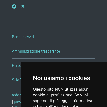
Bandi e avvisi
Amministrazione trasparente
Persone e Uffici
Noi usiamo i cookies
Sala Tiziano Tessitori
Questo sito NON utilizza alcun
redazione web
|
note legali
|
glossario
cookie di profilazione. Se vuoi
saperne di più leggi l'
informativa
|
privacy
|
social media policy
estesa sull'uso dei cookie
.