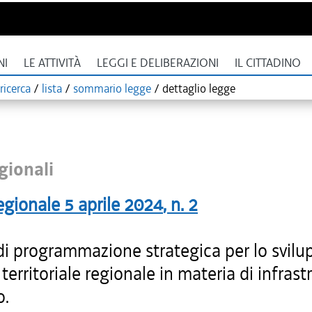
NI
LE ATTIVITÀ
LEGGI E DELIBERAZIONI
IL CITTADINO
ricerca
/
lista
/
sommario legge
/
dettaglio legge
gionali
egionale
5 aprile 2024
, n.
2
di programmazione strategica per lo svilu
territoriale regionale in materia di infrast
o.