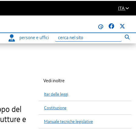
ITA
@
persone e uffici
Eseg
Ricerca
Vedi inoltre
Iter delle leggi
ppo del
Costituzione
rutture e
Manuale tecniche legislative