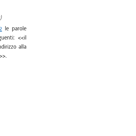
)
2
le parole
guenti: <<
il
dirizzo alla
>>.