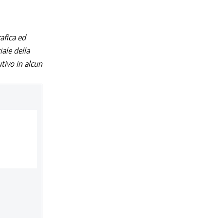
afica ed
iale della
utivo in alcun