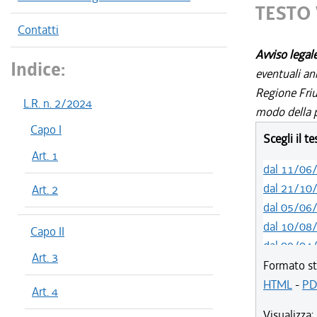
TESTO 
Contatti
Avviso legal
Indice:
eventuali an
Regione Friul
L.R. n. 2/2024
modo della p
Capo I
Scegli il t
Art. 1
dal 11/06
dal 21/10
Art. 2
dal 05/06
dal 10/08
Capo II
dal 09/04
Art. 3
Formato st
HTML
-
PD
Art. 4
Visualizza: