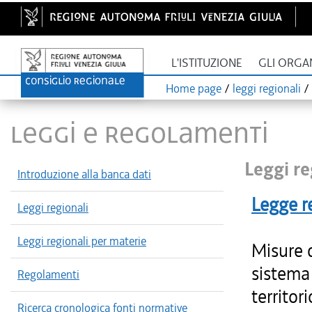
L'ISTITUZIONE
GLI ORGA
Home page
/
leggi regionali
/
LEGGI E REGOLAMENTI
Leggi re
Introduzione alla banca dati
Legge r
Leggi regionali
Leggi regionali per materie
Misure 
sistema 
Regolamenti
territori
Ricerca cronologica fonti normative