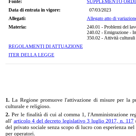
Fonte:
SUPPLEMENTO ORDINA
Data di entrata in vigore:
07/03/2023
Allegati:
Allegato atto di variazione
Materia:
240.01
-
Problemi del lav
240.02
-
Emigrazione - I
350.02
-
Attività culturali
REGOLAMENTI DI ATTUAZIONE
ITER DELLA LEGGE
1.
La Regione promuove l'attivazione di misure per la pr
culturale e religioso.
2.
Per le finalità di cui al comma 1, l'Amministrazione regi
all'
articolo 4 del decreto legislativo 3 luglio 2017, n. 117
(
del privato sociale senza scopo di lucro con esperienza nel s
per operatori.