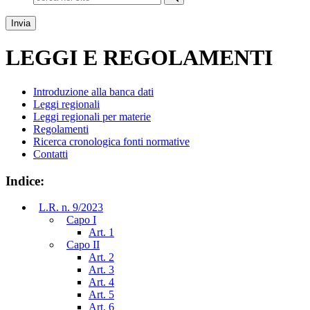
Esegui ricerca
Invia
LEGGI E REGOLAMENTI
Introduzione alla banca dati
Leggi regionali
Leggi regionali per materie
Regolamenti
Ricerca cronologica fonti normative
Contatti
Indice:
L.R. n. 9/2023
Capo I
Art. 1
Capo II
Art. 2
Art. 3
Art. 4
Art. 5
Art. 6