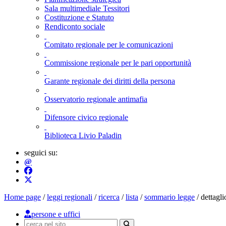
Sala multimediale Tessitori
Costituzione e Statuto
Rendiconto sociale
Comitato regionale per le comunicazioni
Commissione regionale per le pari opportunità
Garante regionale dei diritti della persona
Osservatorio regionale antimafia
Difensore civico regionale
Biblioteca Livio Paladin
seguici su:
persone e uffici
@
Cerca nel sito
Esegui ricerca
Home page
/
leggi regionali
/
ricerca
/
lista
/
sommario legge
/
dettagli
persone e uffici
Ricerca