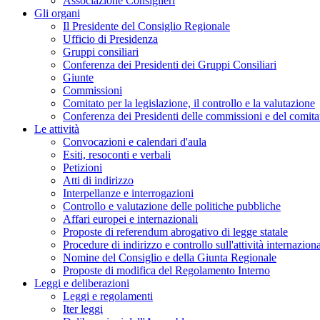
Associazione Consiglieri
Gli organi
Il Presidente del Consiglio Regionale
Ufficio di Presidenza
Gruppi consiliari
Conferenza dei Presidenti dei Gruppi Consiliari
Giunte
Commissioni
Comitato per la legislazione, il controllo e la valutazione
Conferenza dei Presidenti delle commissioni e del comita
Le attività
Convocazioni e calendari d'aula
Esiti, resoconti e verbali
Petizioni
Atti di indirizzo
Interpellanze e interrogazioni
Controllo e valutazione delle politiche pubbliche
Affari europei e internazionali
Proposte di referendum abrogativo di legge statale
Procedure di indirizzo e controllo sull'attività internazio
Nomine del Consiglio e della Giunta Regionale
Proposte di modifica del Regolamento Interno
Leggi e deliberazioni
Leggi e regolamenti
Iter leggi