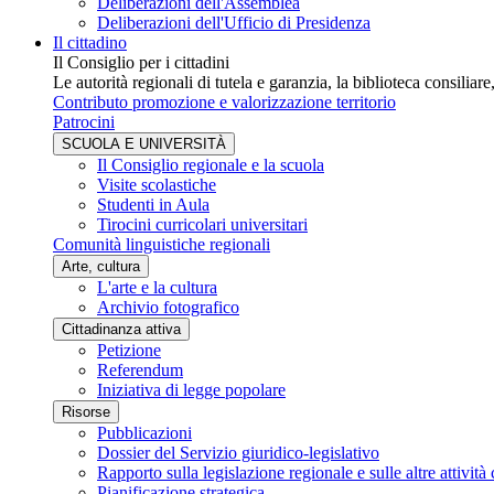
Deliberazioni dell'Assemblea
Deliberazioni dell'Ufficio di Presidenza
Il cittadino
Il Consiglio per i cittadini
Le autorità regionali di tutela e garanzia, la biblioteca consiliar
Contributo promozione e valorizzazione territorio
Patrocini
SCUOLA E UNIVERSITÀ
Il Consiglio regionale e la scuola
Visite scolastiche
Studenti in Aula
Tirocini curricolari universitari
Comunità linguistiche regionali
Arte, cultura
L'arte e la cultura
Archivio fotografico
Cittadinanza attiva
Petizione
Referendum
Iniziativa di legge popolare
Risorse
Pubblicazioni
Dossier del Servizio giuridico-legislativo
Rapporto sulla legislazione regionale e sulle altre attività 
Pianificazione strategica