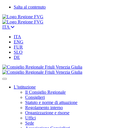
Salta al contenuto
ITA
ITA
ENG
FUR
SLO
DE
L'istituzione
Il Consiglio Regionale
Consiglieri
Statuto e norme di attuazione
Regolamento interno
Organizzazione e risorse
Uffici
Sede