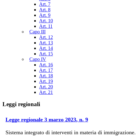
Art. 7
Art. 8
Art. 9
Art. 10
Art. 11
Capo III
Art. 12
Art. 13
Art. 14
Art. 15
Capo IV
Art. 16
Art. 17
Art. 18
Art. 19
Art. 20
Art. 21
Leggi regionali
Legge regionale
3 marzo 2023
, n.
9
Sistema integrato di interventi in materia di immigrazione.