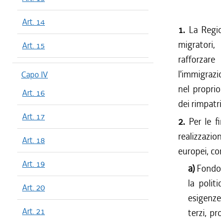
Art. 14
1.
La Regio
migratori, 
Art. 15
rafforzare
l'immigrazi
Capo IV
nel proprio
Art. 16
dei rimpatri
Art. 17
2.
Per le f
realizzazio
Art. 18
europei, co
Art. 19
a)
Fondo 
la polit
Art. 20
esigenze
Art. 21
terzi, p