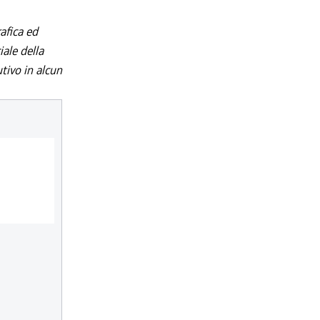
afica ed
iale della
utivo in alcun