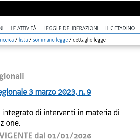
NI
LE ATTIVITÀ
LEGGI E DELIBERAZIONI
IL CITTADINO
ricerca
/
lista
/
sommario legge
/
dettaglio legge
gionali
egionale
3 marzo 2023
, n.
9
integrato di interventi in materia di
zione.
VIGENTE dal 01/01/2026