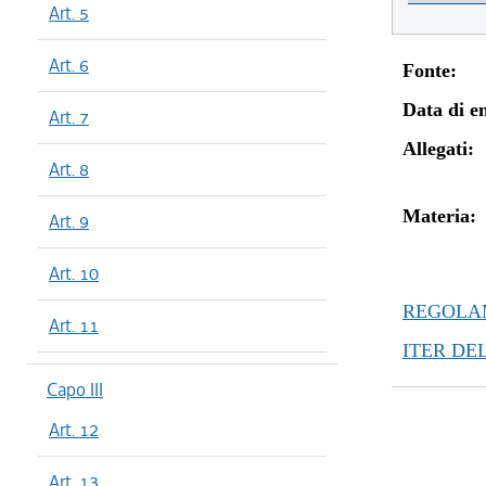
Art. 5
Art. 6
Fonte:
Data di en
Art. 7
Allegati:
Art. 8
Materia:
Art. 9
Art. 10
REGOLAM
Art. 11
ITER DE
Capo III
Art. 12
Art. 13