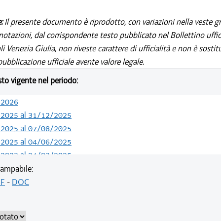
e:
Il presente documento è riprodotto, con variazioni nella veste gr
notazioni, dal corrispondente testo pubblicato nel Bollettino uffic
i Venezia Giulia, non riveste carattere di ufficialità e non è sostit
ubblicazione ufficiale avente valore legale.
esto vigente nel periodo:
/2026
/2025 al 31/12/2025
/2025 al 07/08/2025
/2025 al 04/06/2025
/2023 al 24/03/2025
/2023 al 11/08/2023
ampabile:
F
-
DOC