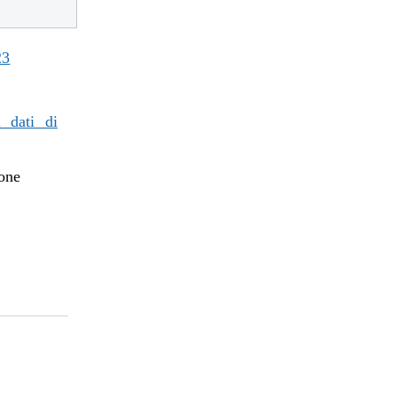
23
i dati di
ione