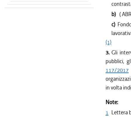
contrasta
b)
( AB
c)
Fondo
lavorativ
(1)
3.
Gli inte
pubblici, g
117/2017
organizzazi
in volta in
Note:
1
Lettera 