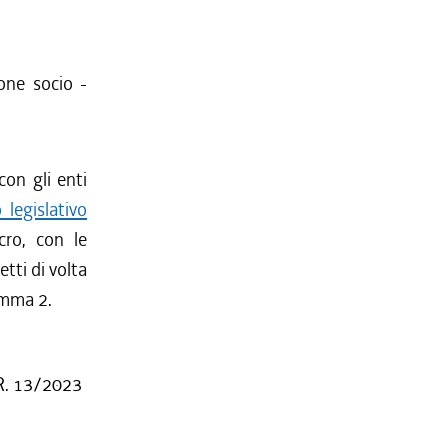
ione socio -
con gli enti
 legislativo
cro, con le
tti di volta
omma 2.
 R. 13/2023