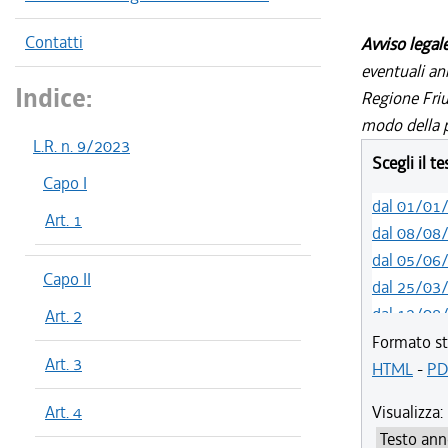
Contatti
Avviso legal
eventuali an
Indice:
Regione Friul
modo della p
L.R. n. 9/2023
Scegli il t
Capo I
dal 01/01
Art. 1
dal 08/08
dal 05/06
Capo II
dal 25/03
dal 12/08
Art. 2
dal 07/03
Formato st
Art. 3
HTML
-
PD
Art. 4
Visualizza: