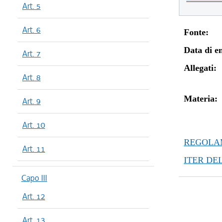
Art. 5
Art. 6
Fonte:
Data di en
Art. 7
Allegati:
Art. 8
Materia:
Art. 9
Art. 10
REGOLAM
Art. 11
ITER DE
Capo III
Art. 12
Art. 13