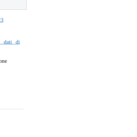
23
i dati di
ione