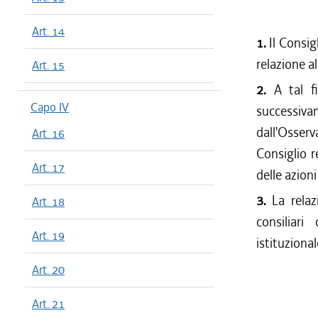
Art. 14
1.
Il Consig
relazione al
Art. 15
2.
A tal f
Capo IV
successiva
dall'Osserv
Art. 16
Consiglio r
Art. 17
delle azioni
3.
La rela
Art. 18
consiliar
Art. 19
istituziona
Art. 20
Art. 21