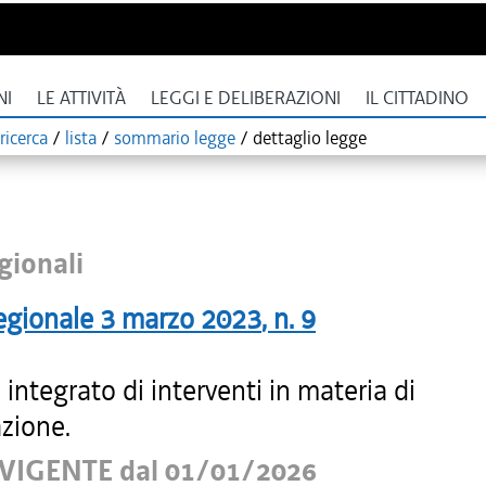
NI
LE ATTIVITÀ
LEGGI E DELIBERAZIONI
IL CITTADINO
ricerca
/
lista
/
sommario legge
/
dettaglio legge
gionali
egionale
3 marzo 2023
, n.
9
integrato di interventi in materia di
zione.
VIGENTE dal 01/01/2026