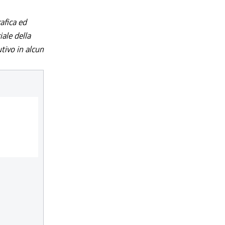
afica ed
iale della
utivo in alcun