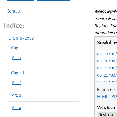
Contatti
Avviso legal
eventuali an
Indice:
Regione Friul
modo della p
L.R. n. 9/2023
Scegli il t
Capo I
dal 01/01
Art. 1
dal 08/08
dal 05/06
Capo II
dal 25/03
dal 12/08
Art. 2
dal 07/03
Formato st
Art. 3
HTML
-
PD
Art. 4
Visualizza: