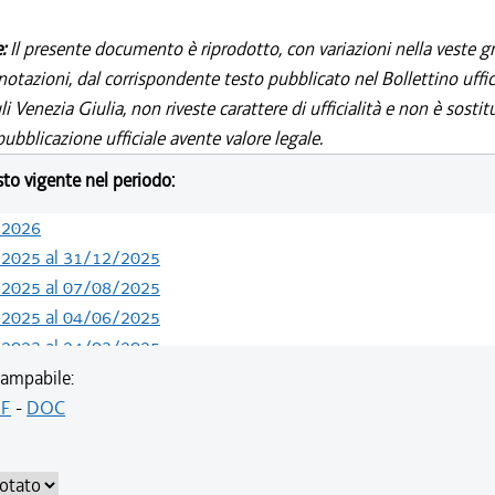
e:
Il presente documento è riprodotto, con variazioni nella veste gr
notazioni, dal corrispondente testo pubblicato nel Bollettino uffic
i Venezia Giulia, non riveste carattere di ufficialità e non è sostit
ubblicazione ufficiale avente valore legale.
esto vigente nel periodo:
/2026
/2025 al 31/12/2025
/2025 al 07/08/2025
/2025 al 04/06/2025
/2023 al 24/03/2025
/2023 al 11/08/2023
ampabile:
F
-
DOC