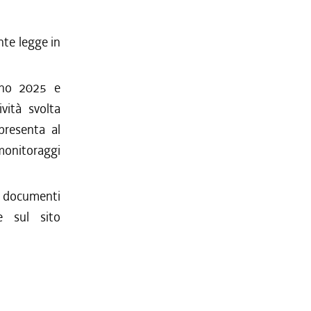
ente legge in
anno 2025 e
vità svolta
 presenta al
 monitoraggi
i documenti
e sul sito