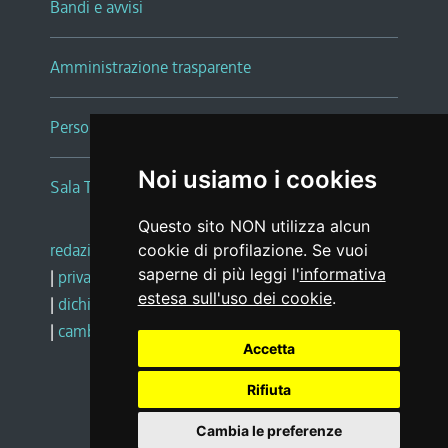
Bandi e avvisi
Amministrazione trasparente
Persone e Uffici
Noi usiamo i cookies
Sala Tiziano Tessitori
Questo sito NON utilizza alcun
redazione web
|
note legali
|
glossario
cookie di profilazione. Se vuoi
saperne di più leggi l'
informativa
|
privacy
|
social media policy
estesa sull'uso dei cookie
.
|
dichiarazione di accessibilità
|
feedback
|
cambio preferenze cookie
Accetta
Rifiuta
Realizzato da
Cambia le preferenze