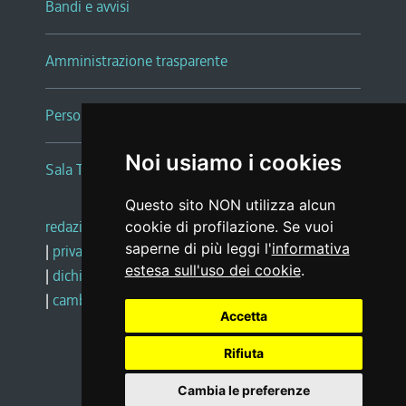
Bandi e avvisi
Amministrazione trasparente
Persone e Uffici
Noi usiamo i cookies
Sala Tiziano Tessitori
Questo sito NON utilizza alcun
redazione web
|
note legali
|
glossario
cookie di profilazione. Se vuoi
saperne di più leggi l'
informativa
|
privacy
|
social media policy
estesa sull'uso dei cookie
.
|
dichiarazione di accessibilità
|
feedback
|
cambio preferenze cookie
Accetta
Rifiuta
Realizzato da
Cambia le preferenze