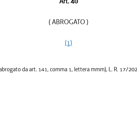
Art. 40
( ABROGATO )
(1)
 abrogato da art. 141, comma 1, lettera mmm), L. R. 17/20