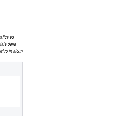
afica ed
iale della
utivo in alcun