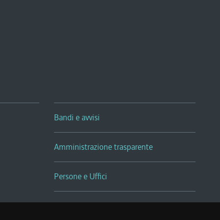
Bandi e avvisi
Amministrazione trasparente
Persone e Uffici
Sala Tiziano Tessitori