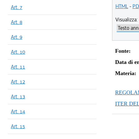
HTML
-
PD
Art. 7
Visualizza:
Art. 8
Art. 9
Fonte:
Art. 10
Data di en
Art. 11
Materia:
Art. 12
REGOLAM
Art. 13
ITER DE
Art. 14
Art. 15