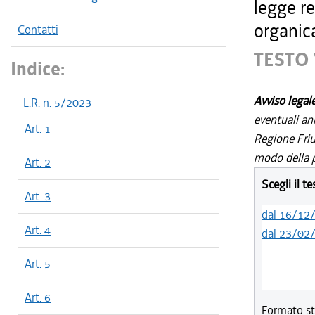
legge re
organica
Contatti
TESTO 
Indice:
Avviso legal
L.R. n. 5/2023
eventuali an
Art. 1
Regione Friul
modo della p
Art. 2
Scegli il t
Art. 3
dal 16/12
Art. 4
dal 23/02
Art. 5
Art. 6
Formato st