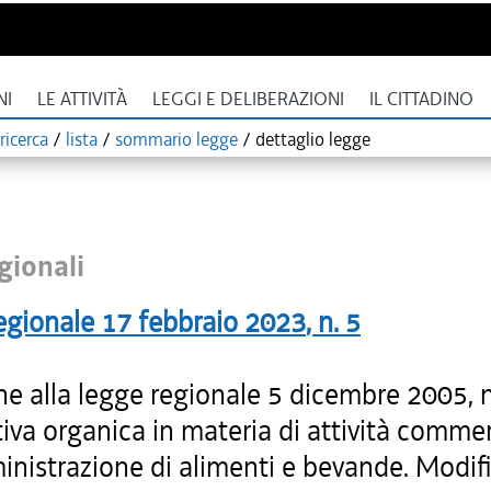
NI
LE ATTIVITÀ
LEGGI E DELIBERAZIONI
IL CITTADINO
ricerca
/
lista
/
sommario legge
/
dettaglio legge
gionali
egionale
17 febbraio 2023
, n.
5
he alla legge regionale 5 dicembre 2005, n
va organica in materia di attività commer
nistrazione di alimenti e bevande. Modifi