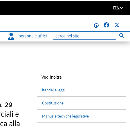
ITA
@
persone e uffici
Eseg
Ricerca
Vedi inoltre
Iter delle leggi
. 29
Costituzione
ciali e
Manuale tecniche legislative
ca alla