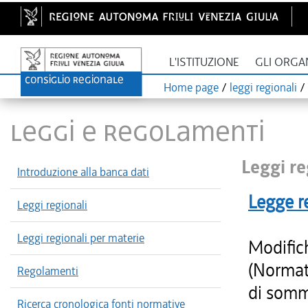
L'ISTITUZIONE
GLI ORGA
Home page
/
leggi regionali
/
LEGGI E REGOLAMENTI
Leggi re
Introduzione alla banca dati
Legge r
Leggi regionali
Leggi regionali per materie
Modific
(Normati
Regolamenti
di sommi
Ricerca cronologica fonti normative