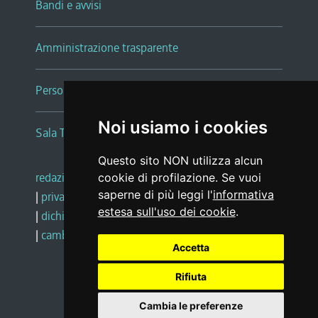
Bandi e avvisi
Amministrazione trasparente
Persone e Uffici
Noi usiamo i cookies
Sala Tiziano Tessitori
Questo sito NON utilizza alcun
redazione web
|
note legali
|
glossario
cookie di profilazione. Se vuoi
saperne di più leggi l'
informativa
|
privacy
|
social media policy
estesa sull'uso dei cookie
.
|
dichiarazione di accessibilità
|
feedback
|
cambio preferenze cookie
Accetta
Rifiuta
Realizzato da
Cambia le preferenze