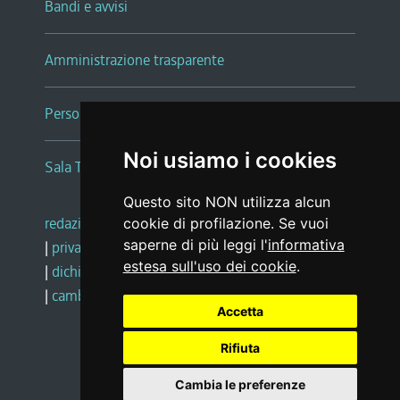
Bandi e avvisi
Amministrazione trasparente
Persone e Uffici
Noi usiamo i cookies
Sala Tiziano Tessitori
Questo sito NON utilizza alcun
redazione web
|
note legali
|
glossario
cookie di profilazione. Se vuoi
saperne di più leggi l'
informativa
|
privacy
|
social media policy
estesa sull'uso dei cookie
.
|
dichiarazione di accessibilità
|
feedback
|
cambio preferenze cookie
Accetta
Rifiuta
Realizzato da
Cambia le preferenze