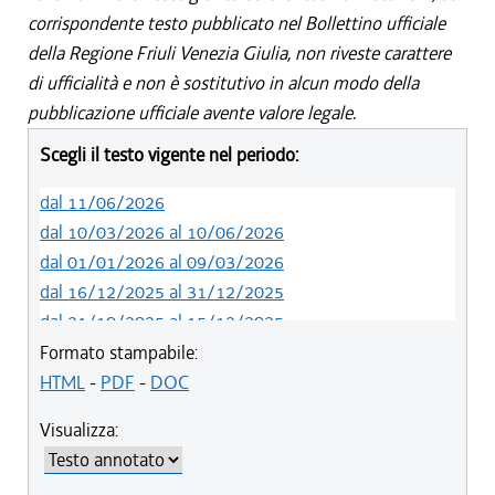
corrispondente testo pubblicato nel Bollettino ufficiale
della Regione Friuli Venezia Giulia, non riveste carattere
di ufficialità e non è sostitutivo in alcun modo della
pubblicazione ufficiale avente valore legale.
Scegli il testo vigente nel periodo:
dal 11/06/2026
dal 10/03/2026 al 10/06/2026
dal 01/01/2026 al 09/03/2026
dal 16/12/2025 al 31/12/2025
dal 21/10/2025 al 15/12/2025
dal 08/08/2025 al 20/10/2025
Formato stampabile:
dal 05/06/2025 al 07/08/2025
HTML
-
PDF
-
DOC
dal 01/01/2025 al 04/06/2025
Visualizza:
dal 27/10/2024 al 31/12/2024
dal 10/08/2024 al 26/10/2024