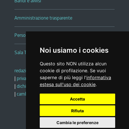
Bandi e avvisi
Amministrazione trasparente
Persone e Uffici
Noi usiamo i cookies
Sala Tiziano Tessitori
Questo sito NON utilizza alcun
redazione web
|
note legali
|
glossario
cookie di profilazione. Se vuoi
saperne di più leggi l'
informativa
|
privacy
|
social media policy
estesa sull'uso dei cookie
.
|
dichiarazione di accessibilità
|
feedback
|
cambio preferenze cookie
Accetta
Rifiuta
Realizzato da
Cambia le preferenze