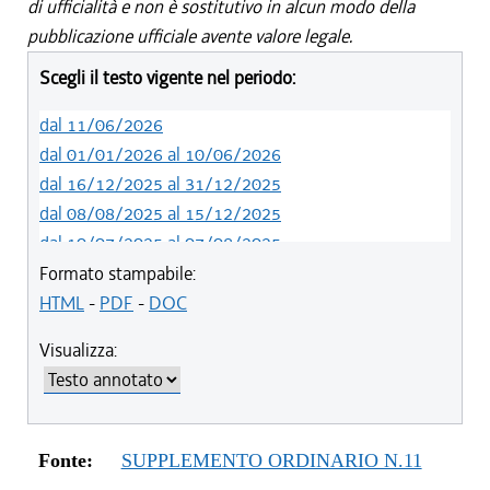
di ufficialità e non è sostitutivo in alcun modo della
pubblicazione ufficiale avente valore legale.
Scegli il testo vigente nel periodo:
dal 11/06/2026
dal 01/01/2026 al 10/06/2026
dal 16/12/2025 al 31/12/2025
dal 08/08/2025 al 15/12/2025
dal 10/07/2025 al 07/08/2025
dal 05/06/2025 al 09/07/2025
Formato stampabile:
dal 01/01/2025 al 04/06/2025
HTML
-
PDF
-
DOC
dal 10/08/2024 al 31/12/2024
Visualizza:
dal 12/08/2023 al 09/08/2024
dal 07/03/2023 al 11/08/2023
dal 01/01/2023 al 06/03/2023
dal 23/06/2022 al 31/12/2022
Fonte:
SUPPLEMENTO ORDINARIO N.11
dal 14/06/2022 al 22/06/2022