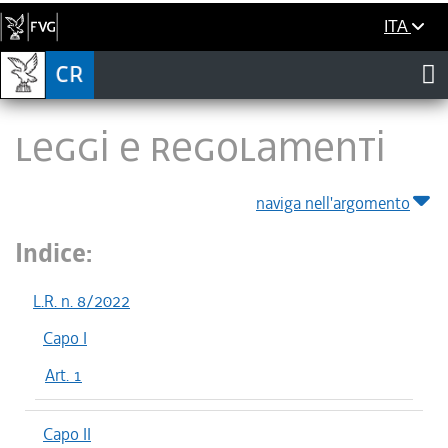
ITA
LEGGI E REGOLAMENTI
naviga nell'argomento
Indice:
L.R. n. 8/2022
Capo I
Art. 1
Capo II