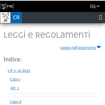
ITA
LEGGI E REGOLAMENTI
naviga nell'argomento
Indice:
L.R. n. 8/2022
Capo I
Art. 1
Capo II