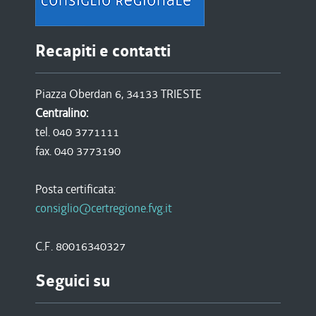
Recapiti e contatti
Piazza Oberdan 6, 34133 TRIESTE
Centralino:
tel. 040 3771111
fax. 040 3773190
Posta certificata:
consiglio@certregione.fvg.it
C.F. 80016340327
Seguici su