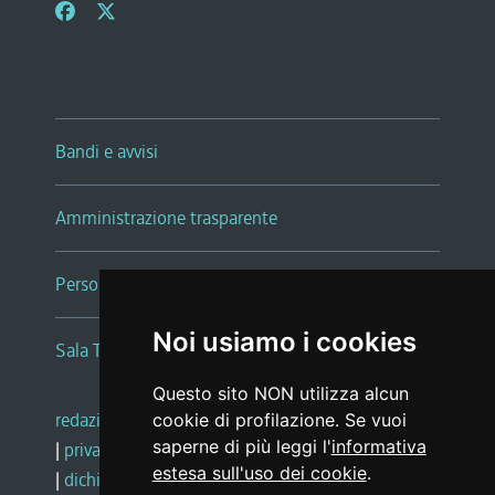
Bandi e avvisi
Amministrazione trasparente
Persone e Uffici
Noi usiamo i cookies
Sala Tiziano Tessitori
Questo sito NON utilizza alcun
redazione web
|
note legali
|
glossario
cookie di profilazione. Se vuoi
saperne di più leggi l'
informativa
|
privacy
|
social media policy
estesa sull'uso dei cookie
.
|
dichiarazione di accessibilità
|
feedback