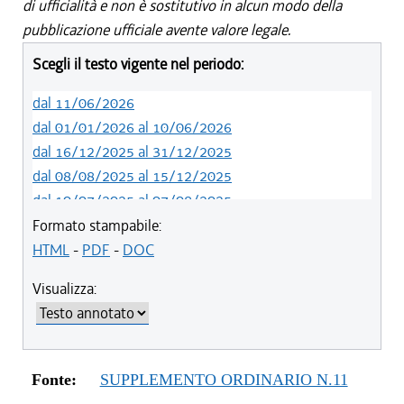
di ufficialità e non è sostitutivo in alcun modo della
pubblicazione ufficiale avente valore legale.
Scegli il testo vigente nel periodo:
dal 11/06/2026
dal 01/01/2026 al 10/06/2026
dal 16/12/2025 al 31/12/2025
dal 08/08/2025 al 15/12/2025
dal 10/07/2025 al 07/08/2025
dal 05/06/2025 al 09/07/2025
Formato stampabile:
dal 01/01/2025 al 04/06/2025
HTML
-
PDF
-
DOC
dal 10/08/2024 al 31/12/2024
Visualizza:
dal 12/08/2023 al 09/08/2024
dal 07/03/2023 al 11/08/2023
dal 01/01/2023 al 06/03/2023
dal 23/06/2022 al 31/12/2022
Fonte:
SUPPLEMENTO ORDINARIO N.11
dal 14/06/2022 al 22/06/2022